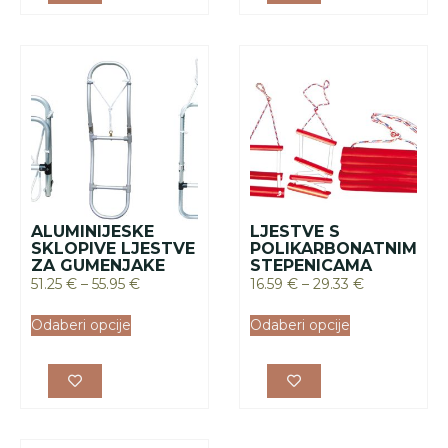
ALUMINIJESKE
LJESTVE S
SKLOPIVE LJESTVE
POLIKARBONATNIM
ZA GUMENJAKE
STEPENICAMA
51.25
€
–
55.95
€
16.59
€
–
29.33
€
Odaberi opcije
Odaberi opcije