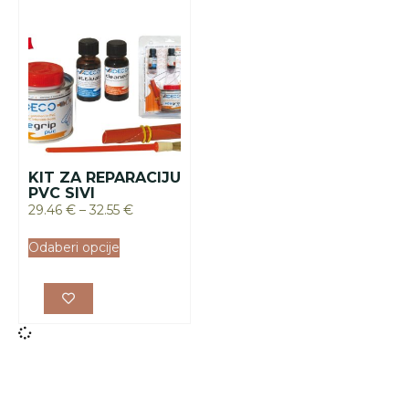
KIT ZA REPARACIJU
PVC SIVI
29.46
€
–
32.55
€
Odaberi opcije