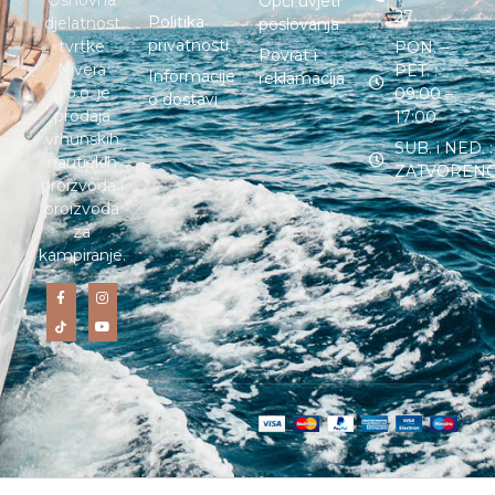
Osnovna
Opći uvjeti
27
Politika
djelatnost
poslovanja
privatnosti
tvrtke
PON. –
Povrat i
Nivera
PET. :
Informacije
reklamacija
d.o.o. je
09:00 –
o dostavi
prodaja
17:00
vrhunskih
SUB. i NED. :
nautičkih
ZATVOREN
proizvoda i
proizvoda
za
kampiranje.