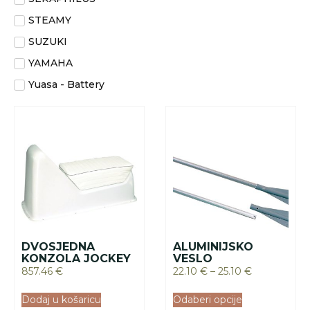
STEAMY
SUZUKI
YAMAHA
Yuasa - Battery
DVOSJEDNA
ALUMINIJSKO
KONZOLA JOCKEY
VESLO
857.46
€
22.10
€
–
25.10
€
Dodaj u košaricu
Odaberi opcije