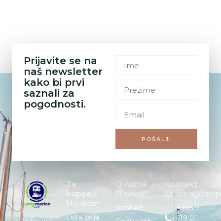
Prijavite se na
naš newsletter
kako bi prvi
saznali za
pogodnosti.
POŠALJI
Za
O nama
Kontakt
kupce
O nama
sales@camp
Moj račun
Kontakt
+385 91
Lista želja
619 01