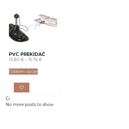
PVC PREKIDAČ
13.80
€
–
15.76
€
Odaberi opcije
No more posts to show