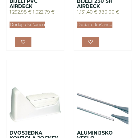
BIJELI PVC
BIJELI 230 SH
AIRDECK
AIRDECK
1,292.98
€
1,022.79
€
1,131.40
€
980.00
€
Dodaj u košaricu
Dodaj u košaricu
DVOSJEDNA
ALUMINIJSKO