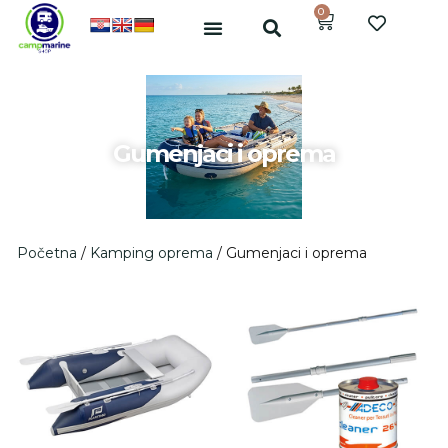
0
Gumenjaci i oprema
Početna
/
Kamping oprema
/ Gumenjaci i oprema