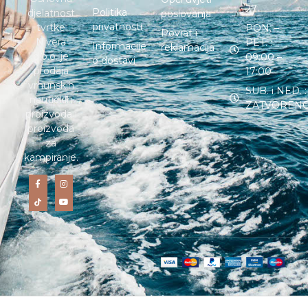
27
Politika
djelatnost
poslovanja
privatnosti
tvrtke
PON. –
Povrat i
Nivera
PET. :
Informacije
reklamacija
d.o.o. je
09:00 –
o dostavi
prodaja
17:00
vrhunskih
SUB. i NED. :
nautičkih
ZATVOREN
proizvoda i
proizvoda
za
kampiranje.