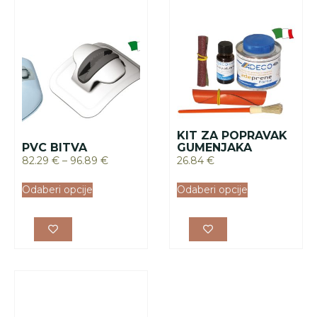
KIT ZA POPRAVAK
PVC BITVA
GUMENJAKA
82.29
€
–
96.89
€
26.84
€
Odaberi opcije
Odaberi opcije