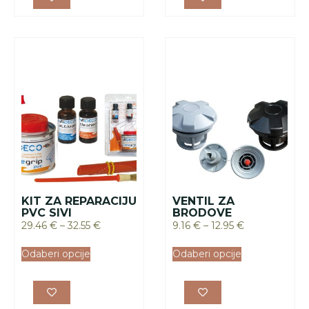
KIT ZA REPARACIJU
VENTIL ZA
PVC SIVI
BRODOVE
29.46
€
–
32.55
€
9.16
€
–
12.95
€
Odaberi opcije
Odaberi opcije