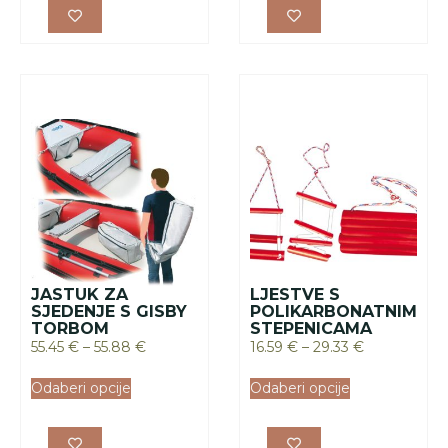
JASTUK ZA
LJESTVE S
SJEDENJE S GISBY
POLIKARBONATNIM
TORBOM
STEPENICAMA
55.45
€
–
55.88
€
16.59
€
–
29.33
€
Odaberi opcije
Odaberi opcije