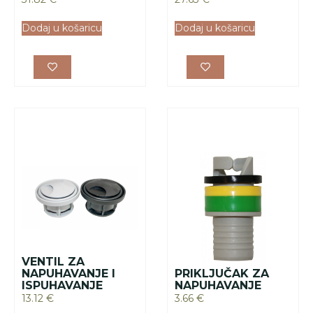
Dodaj u košaricu
Dodaj u košaricu
VENTIL ZA
NAPUHAVANJE I
PRIKLJUČAK ZA
ISPUHAVANJE
NAPUHAVANJE
13.12
€
3.66
€