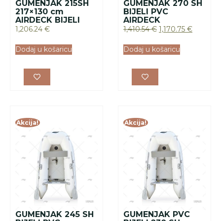
GUMENJAK 215SH
GUMENJAK 270 SH
217×130 cm
BIJELI PVC
AIRDECK BIJELI
AIRDECK
1,206.24
€
1,410.54
€
1,170.75
€
Dodaj u košaricu
Dodaj u košaricu
Akcija!
Akcija!
GUMENJAK 245 SH
GUMENJAK PVC