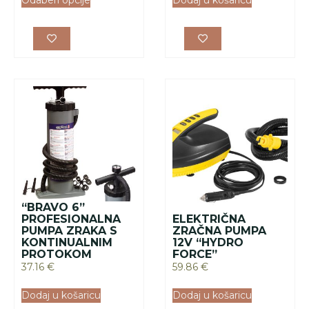
Odaberi opcije
Dodaj u košaricu
“BRAVO 6”
PROFESIONALNA
ELEKTRIČNA
PUMPA ZRAKA S
ZRAČNA PUMPA
KONTINUALNIM
12V “HYDRO
PROTOKOM
FORCE”
37.16
€
59.86
€
Dodaj u košaricu
Dodaj u košaricu