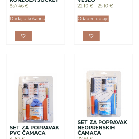
KONZOLA JOCKEY
VESLO
857.46
€
22.10
€
–
25.10
€
Dodaj u košaricu
Odaberi opcije
SET ZA POPRAVAK
SET ZA POPRAVAK
NEOPRENSKIH
PVC ČAMACA
ČAMACA
31.82
€
27.63
€