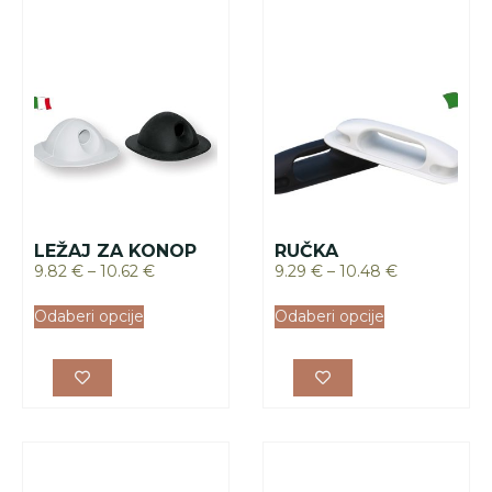
LEŽAJ ZA KONOP
RUČKA
9.82
€
–
10.62
€
9.29
€
–
10.48
€
Odaberi opcije
Odaberi opcije