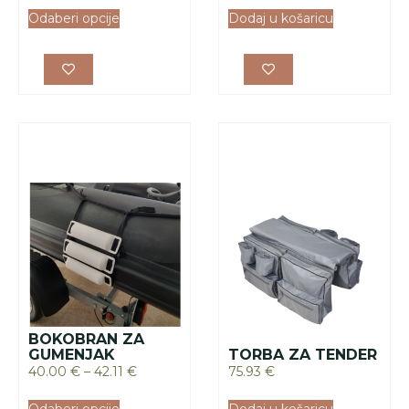
Odaberi opcije
Dodaj u košaricu
BOKOBRAN ZA
GUMENJAK
TORBA ZA TENDER
40.00
€
–
42.11
€
75.93
€