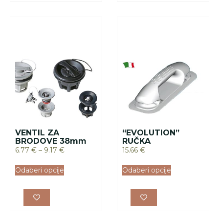
VENTIL ZA
“EVOLUTION”
BRODOVE 38mm
RUČKA
6.77
€
–
9.17
€
15.66
€
Odaberi opcije
Odaberi opcije