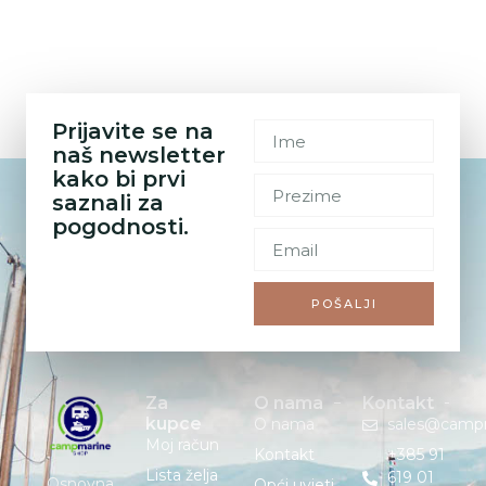
Prijavite se na
naš newsletter
kako bi prvi
saznali za
pogodnosti.
POŠALJI
Za
O nama
Kontakt
kupce
O nama
sales@camp
Moj račun
Kontakt
+385 91
Lista želja
619 01
Osnovna
Opći uvjeti