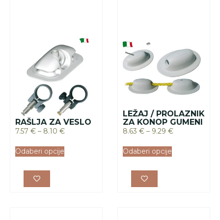
LEŽAJ / PROLAZNIK
RAŠLJA ZA VESLO
ZA KONOP GUMENI
7.57
€
–
8.10
€
8.63
€
–
9.29
€
Odaberi opcije
Odaberi opcije