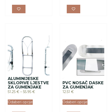
ALUMINIJESKE
SKLOPIVE LJESTVE
PVC NOSAČ DASKE
ZA GUMENJAKE
ZA GUMENJAK
51.25
€
–
55.95
€
12.51
€
Odaberi opcije
Odaberi opcije