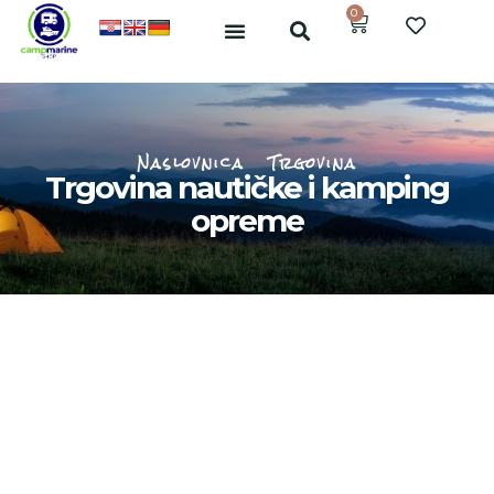
0
Naslovnica
Trgovina
Trgovina nautičke i kamping
opreme
Kamping oprema
Osjeti prirodu opremljen za svaku priliku