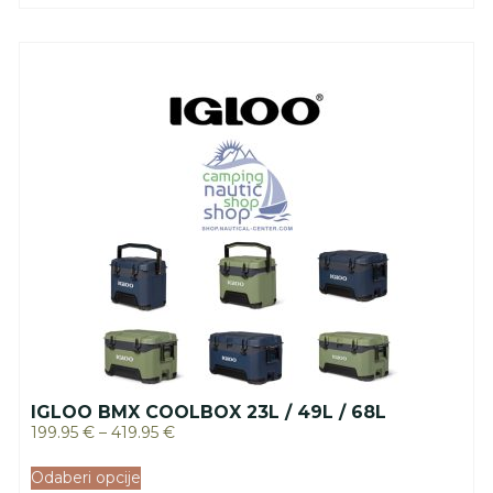
IGLOO BMX COOLBOX 23L / 49L / 68L
199.95
€
–
419.95
€
Odaberi opcije