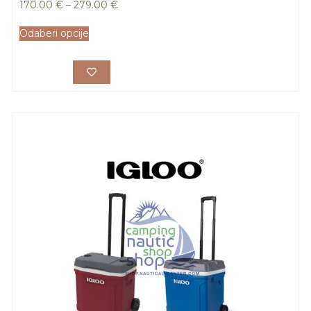
170.00
€
–
279.00
€
Odaberi opcije