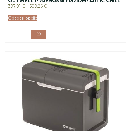
OUTWELL PRIJENOSNI FRIŽIDER ARTIC CHILL
397.91
€
–
509.26
€
Odaberi opcije