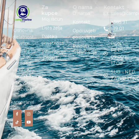
Za
O nama
Kontakt
kupce
O nama
sales@camp
Moj račun
Kontakt
+385 91
Lista želja
619 01
Osnovna
Opći uvjeti
27
Politika
djelatnost
poslovanja
privatnosti
tvrtke
PON. –
Povrat i
Nivera
PET. :
Informacije
reklamacija
d.o.o. je
09:00 –
o dostavi
prodaja
17:00
vrhunskih
SUB. i NED. :
nautičkih
ZATVOREN
proizvoda i
proizvoda
za
kampiranje.