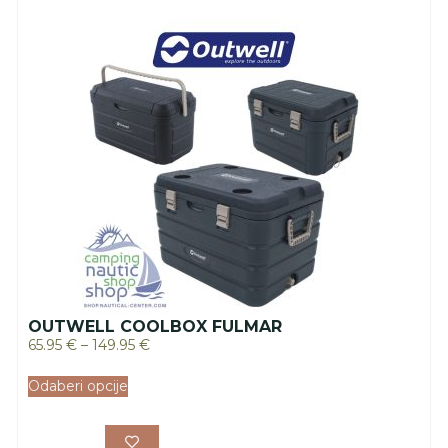
OUTWELL COOLBOX FULMAR
65.95
€
–
149.95
€
Odaberi opcije