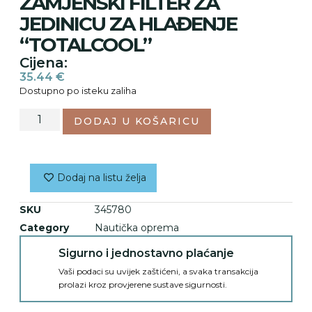
ZAMJENSKI FILTER ZA
JEDINICU ZA HLAĐENJE
“TOTALCOOL”
Cijena:
35.44
€
Dostupno po isteku zaliha
DODAJ U KOŠARICU
Dodaj na listu želja
SKU
345780
Category
Nautička oprema
Sigurno i jednostavno plaćanje
Vaši podaci su uvijek zaštićeni, a svaka transakcija
prolazi kroz provjerene sustave sigurnosti.