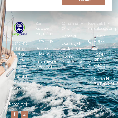
Za
O nama
Kontakt
kupce
O nama
sales@camp
Moj račun
Kontakt
+385 91
Lista želja
619 01
Osnovna
Opći uvjeti
27
Politika
djelatnost
poslovanja
privatnosti
tvrtke
PON. –
Povrat i
Nivera
PET. :
Informacije
reklamacija
d.o.o. je
09:00 –
o dostavi
prodaja
17:00
vrhunskih
SUB. i NED. :
nautičkih
ZATVOREN
proizvoda i
proizvoda
za
kampiranje.