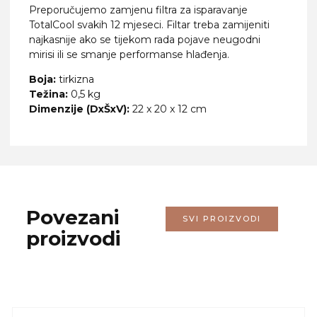
Preporučujemo zamjenu filtra za isparavanje
TotalCool svakih 12 mjeseci. Filtar treba zamijeniti
najkasnije ako se tijekom rada pojave neugodni
mirisi ili se smanje performanse hlađenja.
Boja:
tirkizna
Težina:
0,5 kg
Dimenzije (DxŠxV):
22 x 20 x 12 cm
Povezani
SVI PROIZVODI
proizvodi