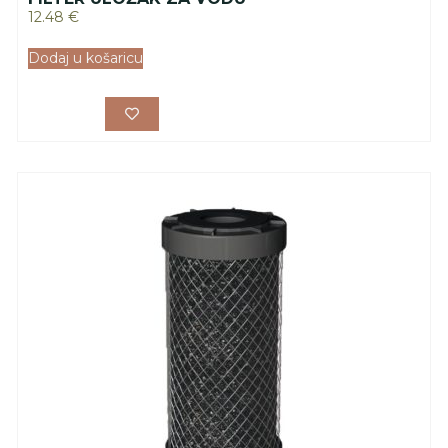
12.48
€
Dodaj u košaricu