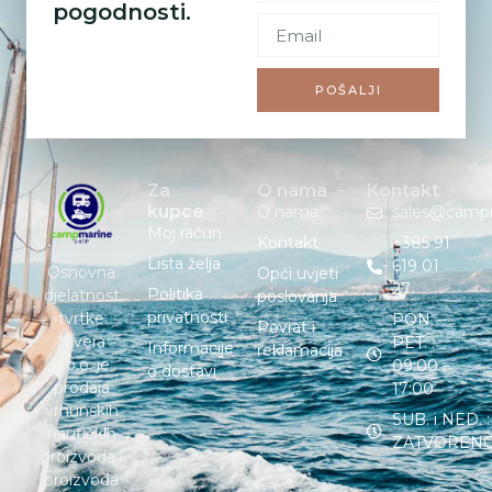
pogodnosti.
POŠALJI
Za
O nama
Kontakt
kupce
O nama
sales@camp
Moj račun
Kontakt
+385 91
Lista želja
619 01
Osnovna
Opći uvjeti
27
Politika
djelatnost
poslovanja
privatnosti
tvrtke
PON. –
Povrat i
Nivera
PET. :
Informacije
reklamacija
d.o.o. je
09:00 –
o dostavi
prodaja
17:00
vrhunskih
SUB. i NED. :
nautičkih
ZATVOREN
proizvoda i
proizvoda