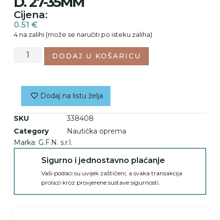
D. 27-35MM
Cijena:
0.51
€
4 na zalihi (može se naručiti po isteku zaliha)
DODAJ U KOŠARICU
Dodaj na listu želja
SKU
338408
Category
Nautička oprema
Marka:
G.F.N. s.r.l.
Sigurno i jednostavno plaćanje
Vaši podaci su uvijek zaštićeni, a svaka transakcija
prolazi kroz provjerene sustave sigurnosti.