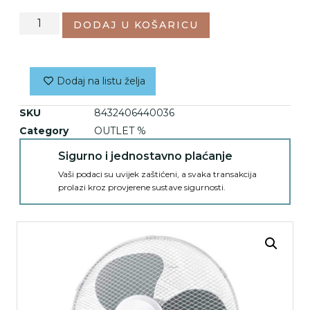
DODAJ U KOŠARICU
Dodaj na listu želja
SKU
8432406440036
Category
OUTLET %
Sigurno i jednostavno plaćanje
Vaši podaci su uvijek zaštićeni, a svaka transakcija
prolazi kroz provjerene sustave sigurnosti.