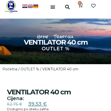
0
Home
Trgovina
VENTILATOR 40 cm
OUTLET %
Početna
/
OUTLET %
/ VENTILATOR 40 cm
VENTILATOR 40 cm
Cijena:
39.53
€
62.75
€
Dostupno po isteku zaliha