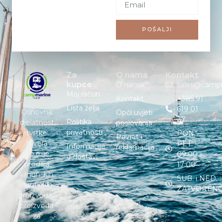
POŠALJI
Za
O nama
Kontakt
kupce
O nama
sales@camp
Moj račun
Kontakt
+385 91
Lista želja
619 01
Osnovna
Opći uvjeti
27
Politika
djelatnost
poslovanja
privatnosti
tvrtke
PON. –
Povrat i
Nivera
PET. :
Informacije
reklamacija
d.o.o. je
09:00 –
o dostavi
prodaja
17:00
vrhunskih
SUB. i NED. :
nautičkih
ZATVOREN
proizvoda i
proizvoda
za