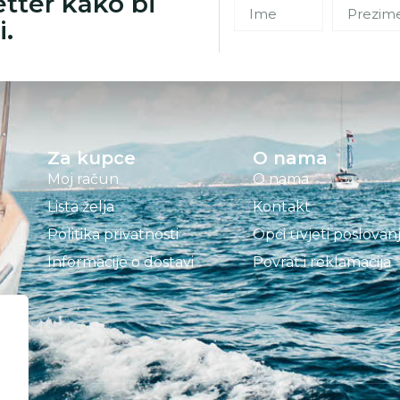
etter kako bi
i.
Za kupce
O nama
Moj račun
O nama
Lista želja
Kontakt
Politika privatnosti
Opći uvjeti poslovan
Informacije o dostavi
Povrat i reklamacija