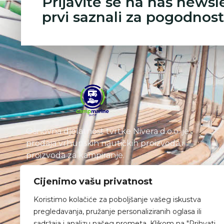
Prijavite se na naš newsl
prvi saznali za pogodnost
Osnovna djelatnost tvrtke Nivera d.o.o. je
prodaja vrhunskih nautičkih proizvoda i
proizvoda za kampiranje.
Cijenimo vašu privatnost
Koristimo kolačiće za poboljšanje vašeg iskustva
pregledavanja, pružanje personaliziranih oglasa ili
sadržaja i analizu našeg prometa. Klikom na "Prihvati