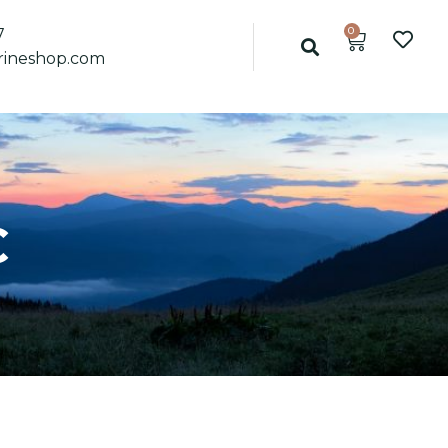
0
7
ineshop.com
C