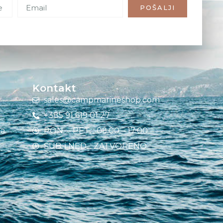
POŠALJI
Kontakt
sales@campmarineshop.com
+385 91 619 01 27
ja
PON. – PET. : 09:00 – 17:00
SUB. i NED. : ZATVORENO