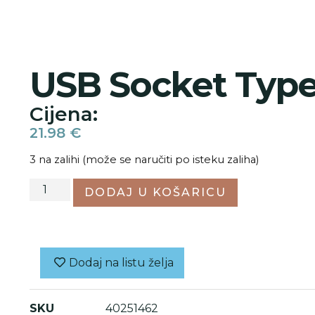
USB Socket Typ
Cijena:
21.98
€
3 na zalihi (može se naručiti po isteku zaliha)
DODAJ U KOŠARICU
Dodaj na listu želja
SKU
40251462