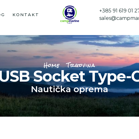
+385 91 619 01 2
OG
KONTAKT
sales@campmar
Home
Trgovina
USB Socket Type-
Nautička oprema