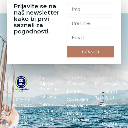
Prijavite se na
naš newsletter
kako bi prvi
saznali za
pogodnosti.
POŠALJI
Za
O nama
Kontakt
kupce
O nama
sales@camp
Moj račun
Kontakt
+385 91
Lista želja
619 01
Osnovna
Opći uvjeti
27
Politika
djelatnost
poslovanja
privatnosti
tvrtke
PON. –
Povrat i
Nivera
PET. :
Informacije
reklamacija
d.o.o. je
09:00 –
o dostavi