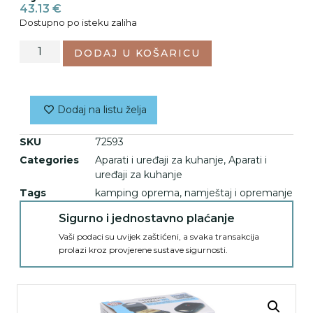
43.13
€
Dostupno po isteku zaliha
DODAJ U KOŠARICU
Dodaj na listu želja
SKU
72593
Categories
Aparati i uređaji za kuhanje
,
Aparati i
uređaji za kuhanje
Tags
kamping oprema
,
namještaj i opremanje
Sigurno i jednostavno plaćanje
Vaši podaci su uvijek zaštićeni, a svaka transakcija
prolazi kroz provjerene sustave sigurnosti.