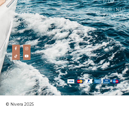
prodaja
17:00
vrhunskih
SUB. i NED. :
nautičkih
ZATVOREN
proizvoda i
proizvoda
za
kampiranje.
© Nivera 2025