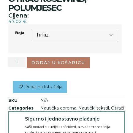
POLUMJESEC
Cijena:
47.02
€
Boja
DODAJ U KOŠARICU
Dodaj na listu želja
SKU
N/A
Categories
Nautička oprema
,
Nautički tekstil
,
Otirači
Sigurno i jednostavno plaćanje
Vaši podaci su uvijek zaštićeni, a svaka transakcija
prolazi kroz provjerene sustave sigurnosti.