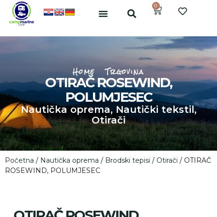
0
Home
Trgovina
OTIRAČ ROSEWIND,
POLUMJESEC
Nautička oprema
,
Nautički tekstil
,
Otirači
Početna
/
Nautička oprema
/
Brodski tepisi
/
Otirači
/ OTIRAČ
ROSEWIND, POLUMJESEC
OTIRAČ ROSEWIND,