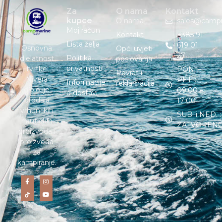
Za
O nama
Kontakt
kupce
O nama
sales@camp
Moj račun
Kontakt
+385 91
Lista želja
619 01
Osnovna
Opći uvjeti
27
Politika
djelatnost
poslovanja
privatnosti
tvrtke
PON. –
Povrat i
Nivera
PET. :
Informacije
reklamacija
d.o.o. je
09:00 –
o dostavi
prodaja
17:00
vrhunskih
SUB. i NED. :
nautičkih
ZATVOREN
proizvoda i
proizvoda
za
kampiranje.