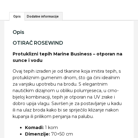
Opis
Dodatne informacije
Opis
OTIRAČ ROSEWIND
Protuklizni tepih Marine Business – otporan na
sunce i vodu
Ovaj tepih izrađen je od tkanine koja imitira tepih, s
protukliznim gumenim dnom, što ga čini idealnim
za vanjsku upotrebu na brodu. S elegantnim
nautičkim dizajnom u obliku polumjeseca, u crno-
bijeloj kombinaciji, tepih je otporan na UV zrake i
dobro upija vlagu. Savršen je za postavljanje u kadu
ili na ulaz broda kako bi se spriječilo klizanje nakon
kupanja ili prilikom penjanja na palubu.
Komadi:
1 kom
Dimenzije:
70×50 cm