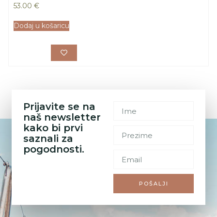
53.00
€
Dodaj u košaricu
Prijavite se na
naš newsletter
kako bi prvi
saznali za
pogodnosti.
POŠALJI