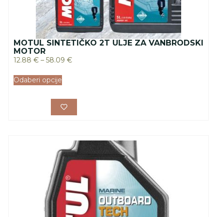
MOTUL SINTETIČKO 2T ULJE ZA VANBRODSKI
MOTOR
12.88
€
–
58.09
€
Odaberi opcije