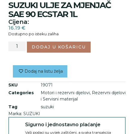
SUZUKI ULJE ZA MJENJAČ
SAE 90 ECSTAR 1L
Cijena:
16.19
€
Dostupno po isteku zaliha
DODAJ U KOŠARICU
Dodaj na listu želja
SKU
19071
Categories
Motori i rezervni dijelovi
,
Rezervni dijelovi
i Servisni materijal
Tag
suzuki
Marka:
SUZUKI
Sigurno i jednostavno plaćanje
Vaši podaci su uvijek zaštićeni, a svaka transakcija