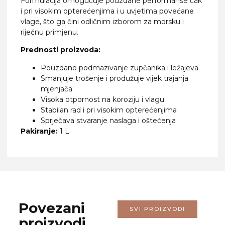
Formulacija omogućuje pouzdane performanse čak
i pri visokim opterećenjima i u uvjetima povećane
vlage, što ga čini odličnim izborom za morsku i
riječnu primjenu.
Prednosti proizvoda:
Pouzdano podmazivanje zupčanika i ležajeva
Smanjuje trošenje i produžuje vijek trajanja
mjenjača
Visoka otpornost na koroziju i vlagu
Stabilan rad i pri visokim opterećenjima
Sprječava stvaranje naslaga i oštećenja
Pakiranje:
1 L
Povezani
SVI PROIZVODI
proizvodi