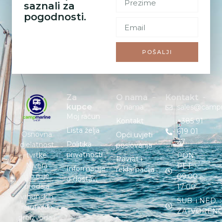
saznali za
pogodnosti.
POŠALJI
Za
O nama
Kontakt
kupce
O nama
sales@camp
Moj račun
Kontakt
+385 91
Lista želja
619 01
Osnovna
Opći uvjeti
27
Politika
djelatnost
poslovanja
privatnosti
tvrtke
PON. –
Povrat i
Nivera
PET. :
Informacije
reklamacija
d.o.o. je
09:00 –
o dostavi
prodaja
17:00
vrhunskih
SUB. i NED. :
nautičkih
ZATVOREN
proizvoda i