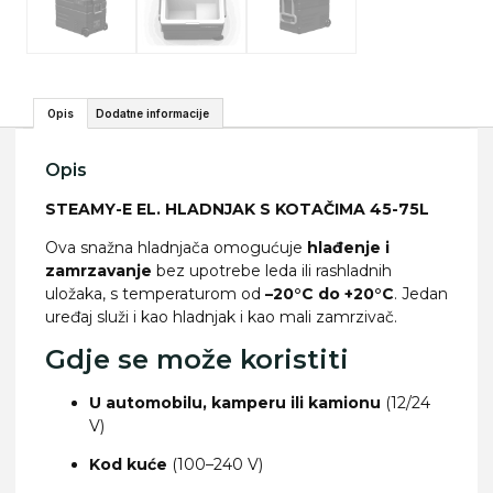
Opis
Dodatne informacije
Opis
STEAMY-E EL. HLADNJAK S KOTAČIMA 45-75L
Ova snažna hladnjača omogućuje
hlađenje i
zamrzavanje
bez upotrebe leda ili rashladnih
uložaka, s temperaturom od
–20°C do +20°C
. Jedan
uređaj služi i kao hladnjak i kao mali zamrzivač.
Gdje se može koristiti
U automobilu, kamperu ili kamionu
(12/24
V)
Kod kuće
(100–240 V)