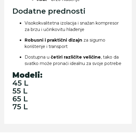
Dodatne prednosti
Visokokvalitetna izolacija i snažan kompresor
za brzu i učinkovitu hlađenje
Robusni i praktični dizajn
za sigurno
korištenje i transport
Dostupna u
četiri različite veličine
, tako da
svatko može pronaći idealnu za svoje potrebe
Modeli:
45 L
55 L
65 L
75 L