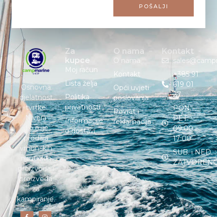
POŠALJI
Za
O nama
Kontakt
kupce
O nama
sales@camp
Moj račun
Kontakt
+385 91
Lista želja
619 01
Osnovna
Opći uvjeti
27
Politika
djelatnost
poslovanja
privatnosti
tvrtke
PON. –
Povrat i
Nivera
PET. :
Informacije
reklamacija
d.o.o. je
09:00 –
o dostavi
prodaja
17:00
vrhunskih
SUB. i NED. :
nautičkih
ZATVOREN
proizvoda i
proizvoda
za
kampiranje.