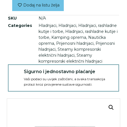
Dodaj na listu želja
SKU
N/A
Categories
Hladnjaci
,
Hladnjaci
,
Hladnjaci, rashladne
kutije i torbe
,
Hladnjaci, rashladne kutije i
torbe
,
Kamping oprema
,
Nautička
oprema
,
Prijenosni hladnjaci
,
Prijenosni
hladnjaci
,
Steamy kompresorski
električni hladnjaci
,
Steamy
kompresorski električni hladnjaci
Sigurno i jednostavno plaćanje
Vaši podaci su uvijek zaštićeni, a svaka transakcija
prolazi kroz provjerene sustave sigurnosti.