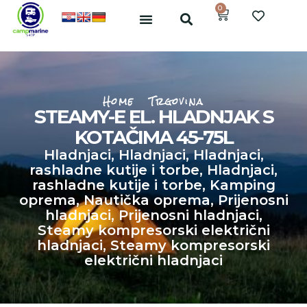
0
Home
Trgovina
STEAMY-E EL. HLADNJAK S
KOTAČIMA 45-75L
Hladnjaci
,
Hladnjaci
,
Hladnjaci,
rashladne kutije i torbe
,
Hladnjaci,
rashladne kutije i torbe
,
Kamping
oprema
,
Nautička oprema
,
Prijenosni
hladnjaci
,
Prijenosni hladnjaci
,
Steamy kompresorski električni
hladnjaci
,
Steamy kompresorski
električni hladnjaci