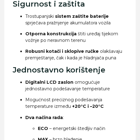
Sigurnost i zaštita
Trostupanjski
sistem zaštite baterije
sprječava pražnjenje akumulatora vozila
Otporna konstrukcija
štiti uređaj tijekom
vožnje po neravnom terenu
Robusni kotači i sklopive ručke
olakšavaju
premještanje, čak i kada je hladnjača puna
Jednostavno korištenje
Digitalni LCD zaslon
omogućuje
jednostavno podešavanje temperature
Mogućnost preciznog podešavanja
temperature između
+20°C i –20°C
Dva načina rada
:
ECO
– energetski štedljiv način
MAX
– brzo hlađenje