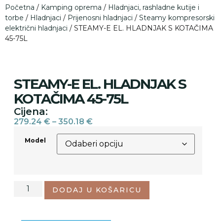
Početna
/
Kamping oprema
/
Hladnjaci, rashladne kutije i
torbe
/
Hladnjaci
/
Prijenosni hladnjaci
/
Steamy kompresorski
električni hladnjaci
/ STEAMY-E EL. HLADNJAK S KOTAČIMA
45-75L
STEAMY-E EL. HLADNJAK S
KOTAČIMA 45-75L
Cijena:
279.24
€
–
350.18
€
Model
DODAJ U KOŠARICU