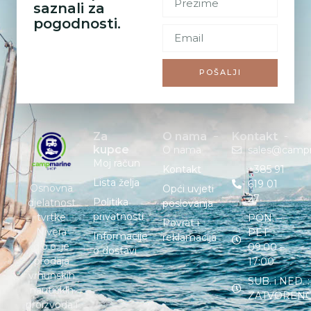
saznali za
pogodnosti.
POŠALJI
Za
O nama
Kontakt
kupce
O nama
sales@camp
Moj račun
Kontakt
+385 91
Lista želja
619 01
Osnovna
Opći uvjeti
27
Politika
djelatnost
poslovanja
privatnosti
tvrtke
PON. –
Povrat i
Nivera
PET. :
Informacije
reklamacija
d.o.o. je
09:00 –
o dostavi
prodaja
17:00
vrhunskih
SUB. i NED. :
nautičkih
ZATVOREN
proizvoda i