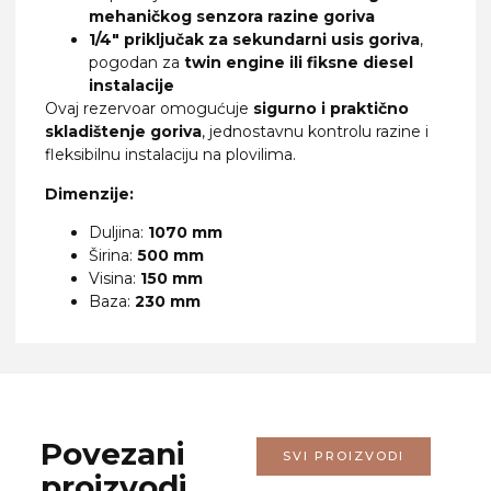
mehaničkog senzora razine goriva
1/4″ priključak za sekundarni usis goriva
,
pogodan za
twin engine ili fiksne diesel
instalacije
Ovaj rezervoar omogućuje
sigurno i praktično
skladištenje goriva
, jednostavnu kontrolu razine i
fleksibilnu instalaciju na plovilima.
Dimenzije:
Duljina:
1070 mm
Širina:
500 mm
Visina:
150 mm
Baza:
230 mm
Povezani
SVI PROIZVODI
proizvodi