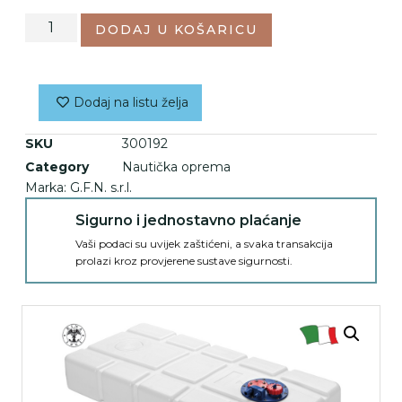
DODAJ U KOŠARICU
Dodaj na listu želja
SKU
300192
Category
Nautička oprema
Marka:
G.F.N. s.r.l.
Sigurno i jednostavno plaćanje
Vaši podaci su uvijek zaštićeni, a svaka transakcija
prolazi kroz provjerene sustave sigurnosti.