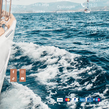
Lista želja
619 01
Osnovna
Opći uvjeti
27
Politika
djelatnost
poslovanja
privatnosti
tvrtke
PON. –
Povrat i
Nivera
PET. :
Informacije
reklamacija
d.o.o. je
09:00 –
o dostavi
prodaja
17:00
vrhunskih
SUB. i NED. :
nautičkih
ZATVOREN
proizvoda i
proizvoda
za
kampiranje.