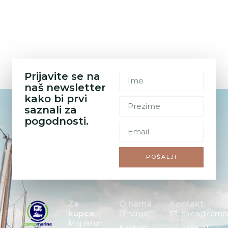
Prijavite se na
naš newsletter
kako bi prvi
saznali za
pogodnosti.
POŠALJI
Za
O nama
Kontakt
kupce
O nama
sales@camp
Moj račun
Kontakt
+385 91