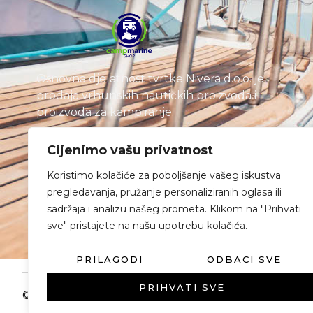
Osnovna djelatnost tvrtke Nivera d.o.o. je
prodaja vrhunskih nautičkih proizvoda i
proizvoda za kampiranje.
Cijenimo vašu privatnost
Koristimo kolačiće za poboljšanje vašeg iskustva
pregledavanja, pružanje personaliziranih oglasa ili
sadržaja i analizu našeg prometa. Klikom na "Prihvati
sve" pristajete na našu upotrebu kolačića.
PRILAGODI
ODBACI SVE
PRIHVATI SVE
© Nivera 2025