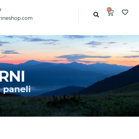
0
7
ineshop.com
RNI
i paneli