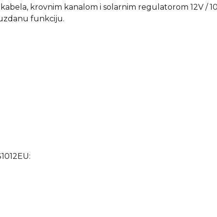
nog kabela, krovnim kanalom i solarnim regulatorom 12V
uzdanu funkciju.
LS1012EU: