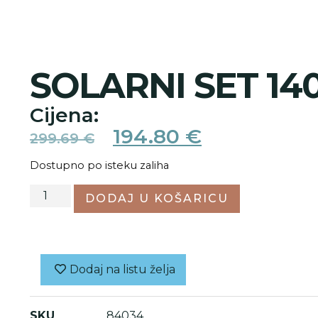
SOLARNI SET 14
Cijena:
194.80
€
299.69
€
Dostupno po isteku zaliha
DODAJ U KOŠARICU
Dodaj na listu želja
SKU
84034