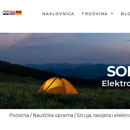
NASLOVNICA
TRGOVINA
BL
SO
Elektr
Početna
/
Nautička oprema
/
Struja, rasvjeta i elektr