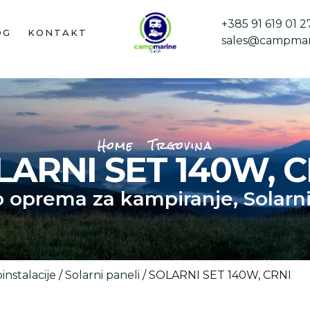
+385 91 619 01 2
OG
KONTAKT
sales@campmar
Home
Trgovina
LARNI SET 140W, C
o oprema za kampiranje
,
Solarn
oinstalacije
/
Solarni paneli
/ SOLARNI SET 140W, CRNI