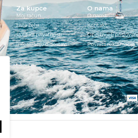
Za kupce
O nama
Moj račun
O nama
Lista želja
Kontakt
Politika privatnosti
Opći uvjeti poslovan
Informacije o dostavi
Povrat i reklamacija