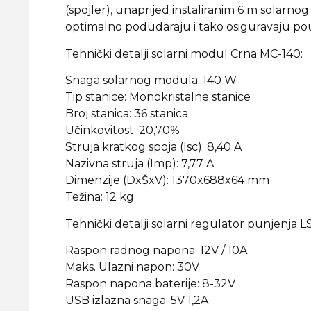
(spojler), unaprijed instaliranim 6 m solar
optimalno podudaraju i tako osiguravaju po
Tehnički detalji solarni modul Crna MC-140:
Snaga solarnog modula: 140 W
Tip stanice: Monokristalne stanice
Broj stanica: 36 stanica
Učinkovitost: 20,70%
Struja kratkog spoja (Isc): 8,40 A
Nazivna struja (Imp): 7,77 A
Dimenzije (DxŠxV): 1370x688x64 mm
Težina: 12 kg
Tehnički detalji solarni regulator punjenja 
Raspon radnog napona: 12V / 10A
Maks. Ulazni napon: 30V
Raspon napona baterije: 8-32V
USB izlazna snaga: 5V 1,2A