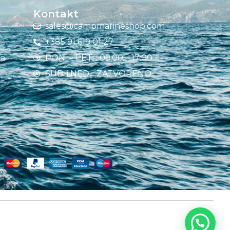
Kontakt
sales@campmarineshop.com
+385 91 619 01 27
ja
PON. – PET. : 09:00 – 17:00
SUB. i NED. : ZATVORENO