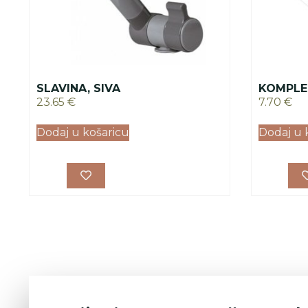
SLAVINA, SIVA
KOMPLE
23.65
€
7.70
€
Dodaj u košaricu
Dodaj u 