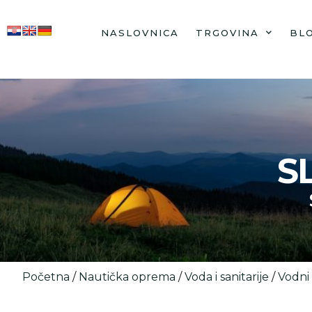
NASLOVNICA
TRGOVINA
BL
S
Početna
/
Nautička oprema
/
Voda i sanitarije
/
Vodni 