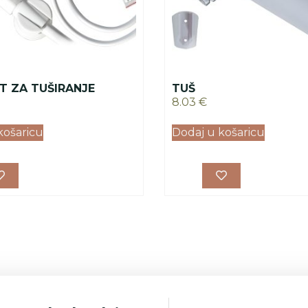
T ZA TUŠIRANJE
TUŠ
8.03
€
košaricu
Dodaj u košaricu