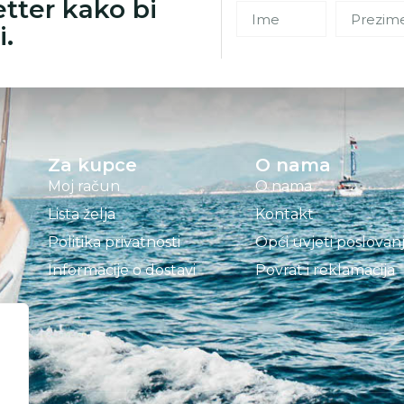
etter kako bi
i.
Za kupce
O nama
Moj račun
O nama
Lista želja
Kontakt
Politika privatnosti
Opći uvjeti poslovan
Informacije o dostavi
Povrat i reklamacija