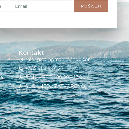
POŠALJI
Kontakt
sales@campmarineshop.com
+385 91 619 01 27
ja
PON. – PET. : 09:00 – 17:00
SUB. i NED. : ZATVORENO