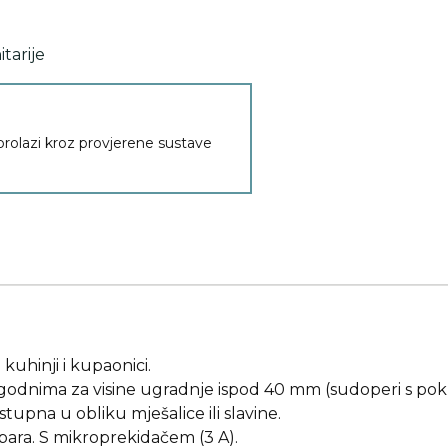
itarije
 prolazi kroz provjerene sustave
hinji i kupaonici.
pogodnima za visine ugradnje ispod 40 mm (sudoperi s poklop
stupna u obliku mješalice ili slavine.
 bara. S mikroprekidačem (3 A).