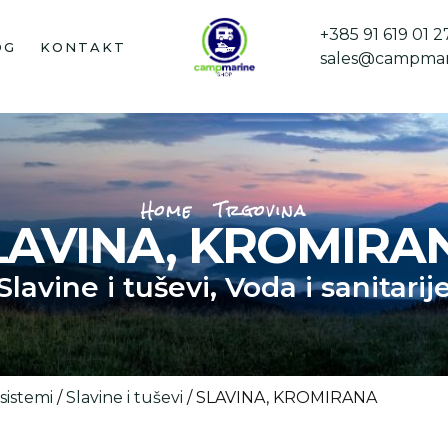
+385 91 619 01 2
OG
KONTAKT
sales@campmar
Home
Trgovina
LAVINA, KROMIRA
Slavine i tuševi
,
Voda i sanitarij
sistemi
/
Slavine i tuševi
/ SLAVINA, KROMIRANA