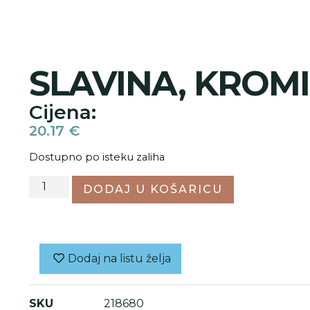
SLAVINA, KROM
Cijena:
20.17
€
Dostupno po isteku zaliha
DODAJ U KOŠARICU
Dodaj na listu želja
SKU
218680