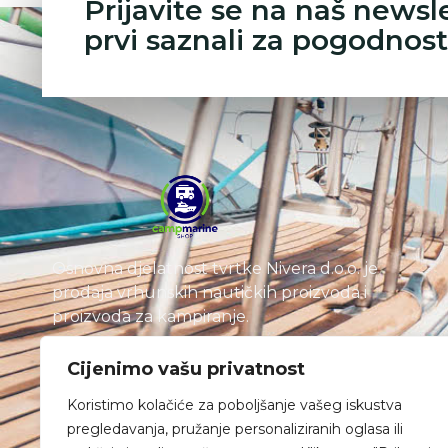
Prijavite se na naš newsl
prvi saznali za pogodnost
Osnovna djelatnost tvrtke Nivera d.o.o. je
prodaja vrhunskih nautičkih proizvoda i
proizvoda za kampiranje.
Cijenimo vašu privatnost
Koristimo kolačiće za poboljšanje vašeg iskustva
pregledavanja, pružanje personaliziranih oglasa ili