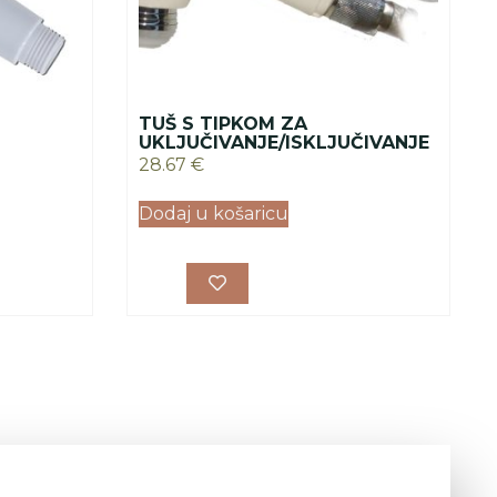
TUŠ S TIPKOM ZA
UKLJUČIVANJE/ISKLJUČIVANJE
28.67
€
Dodaj u košaricu