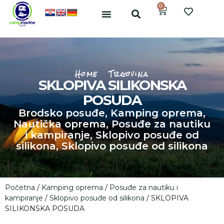
0
Home
Trgovina
SKLOPIVA SILIKONSKA
POSUDA
Brodsko posuđe
,
Kamping oprema
,
Nautička oprema
,
Posuđe za nautiku
i kampiranje
,
Sklopivo posuđe od
silikona
,
Sklopivo posuđe od silikona
Početna
/
Kamping oprema
/
Posuđe za nautiku i
kampiranje
/
Sklopivo posuđe od silikona
/ SKLOPIVA
SILIKONSKA POSUDA