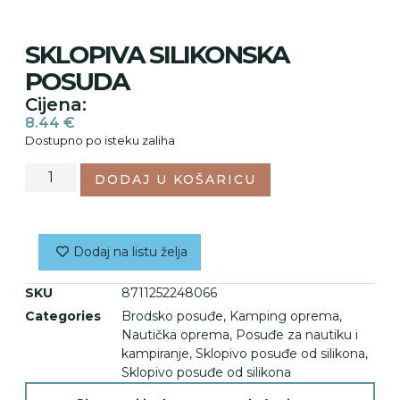
SKLOPIVA SILIKONSKA
POSUDA
Cijena:
8.44
€
Dostupno po isteku zaliha
DODAJ U KOŠARICU
Dodaj na listu želja
SKU
8711252248066
Categories
Brodsko posuđe
,
Kamping oprema
,
Nautička oprema
,
Posuđe za nautiku i
kampiranje
,
Sklopivo posuđe od silikona
,
Sklopivo posuđe od silikona