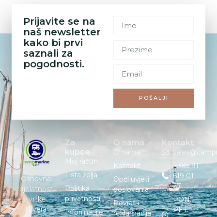
Prijavite se na
naš newsletter
kako bi prvi
saznali za
pogodnosti.
POŠALJI
Za
O nama
Kontakt
kupce
O nama
sales@camp
Moj račun
Kontakt
+385 91
Lista želja
619 01
Osnovna
Opći uvjeti
27
Politika
djelatnost
poslovanja
privatnosti
tvrtke
PON. –
Povrat i
Nivera
PET. :
Informacije
reklamacija