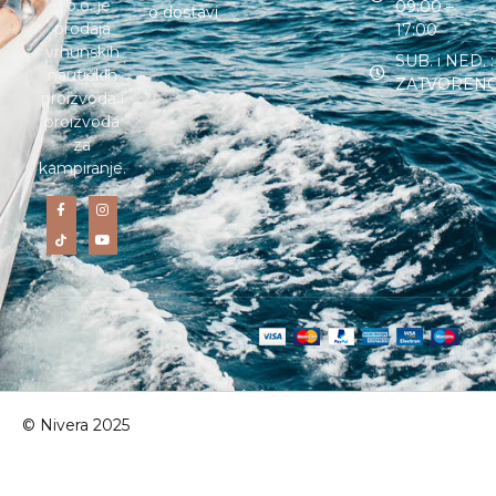
d.o.o. je
09:00 –
o dostavi
prodaja
17:00
vrhunskih
SUB. i NED. :
nautičkih
ZATVOREN
proizvoda i
proizvoda
za
kampiranje.
© Nivera 2025