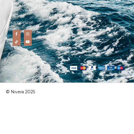
proizvoda i
proizvoda
za
kampiranje.
© Nivera 2025