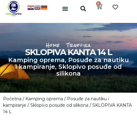
0
Home
Trgovina
SKLOPIVA KANTA 14 L
Kamping oprema
,
Posuđe za nautiku
i kampiranje
,
Sklopivo posuđe od
silikona
Početna
/
Kamping oprema
/
Posuđe za nautiku i
kampiranje
/
Sklopivo posuđe od silikona
/ SKLOPIVA KANTA
14 L