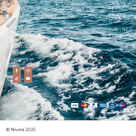
privatnosti
tvrtke
PON. –
Povrat i
Nivera
PET. :
Informacije
reklamacija
d.o.o. je
09:00 –
o dostavi
prodaja
17:00
vrhunskih
SUB. i NED. :
nautičkih
ZATVOREN
proizvoda i
proizvoda
za
kampiranje.
© Nivera 2025