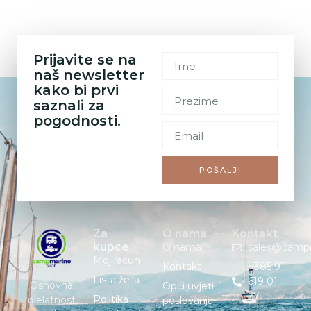
Prijavite se na
naš newsletter
kako bi prvi
saznali za
pogodnosti.
POŠALJI
Za
O nama
Kontakt
kupce
O nama
sales@camp
Moj račun
Kontakt
+385 91
Lista želja
619 01
Osnovna
Opći uvjeti
27
Politika
djelatnost
poslovanja