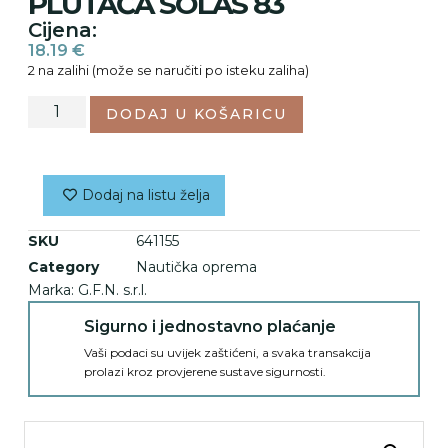
PLUTAČA SOLAS 83
Cijena:
18.19
€
2 na zalihi (može se naručiti po isteku zaliha)
DODAJ U KOŠARICU
Dodaj na listu želja
SKU
641155
Category
Nautička oprema
Marka:
G.F.N. s.r.l.
Sigurno i jednostavno plaćanje
Vaši podaci su uvijek zaštićeni, a svaka transakcija
prolazi kroz provjerene sustave sigurnosti.