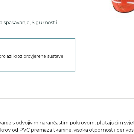
za spašavanje
,
Sigurnost i
 prolazi kroz provjerene sustave
vanje s odvojivim narančastim pokrovom, plutajućim svje
okrov od PVC premaza tkanine, visoka otpornost i perivost