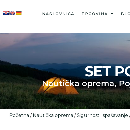
NASLOVNICA
TRGOVINA
BL
SET P
Nautička oprema
,
Po
Početna
/
Nautička oprema
/
Sigurnost i spašavanje