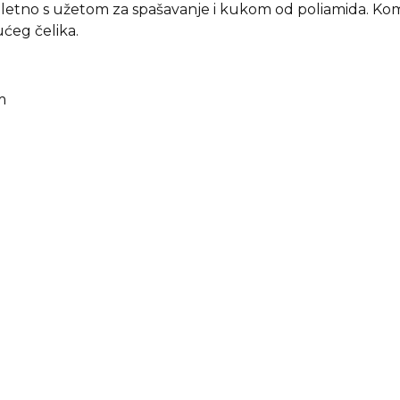
ompletno s užetom za spašavanje i kukom od poliamida. Ko
ućeg čelika.
m