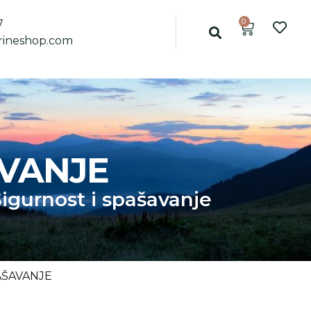
0
7
ineshop.com
AVANJE
igurnost i spašavanje
AŠAVANJE