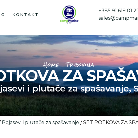
+385 91 619 01 2
OG
KONTAKT
sales@campmar
Home
Trgovina
OTKOVA ZA SPAŠ
jasevi i plutače za spašavanje
,
S
/
Pojasevi i plutače za spašavanje
/ SET POTKOVA ZA SP