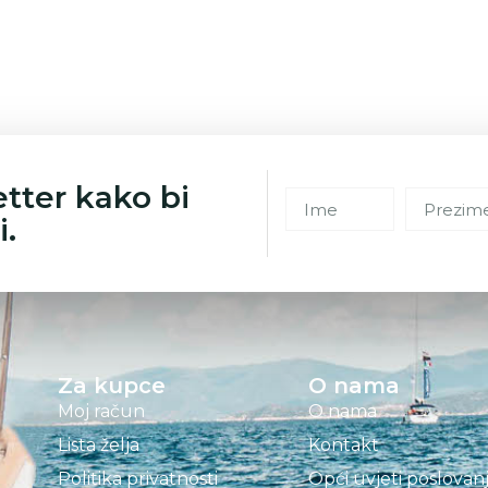
etter kako bi
i.
Za kupce
O nama
Moj račun
O nama
Lista želja
Kontakt
Politika privatnosti
Opći uvjeti poslovan