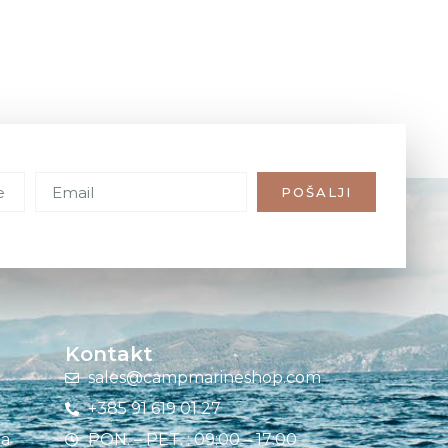
POŠALJI
Kontakt
sales@campmarineshop.com
+385 91 619 01 27
ja
PON. – PET. : 09:00 – 17:00