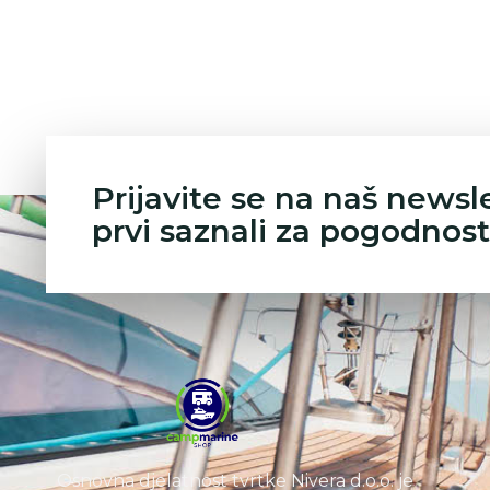
Prijavite se na naš newsl
prvi saznali za pogodnost
Osnovna djelatnost tvrtke Nivera d.o.o. je