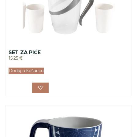
SET ZA PIĆE
15.25
€
Dodaj u košaricu