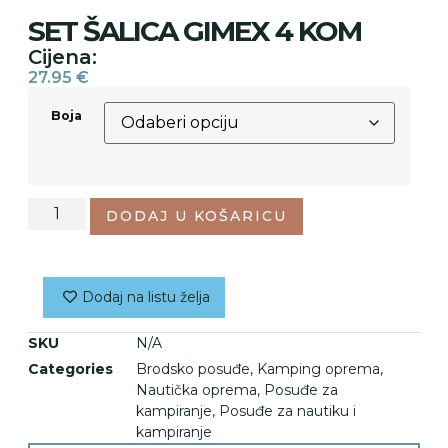
SET ŠALICA GIMEX 4 KOM
Cijena:
27.95
€
Boja
DODAJ U KOŠARICU
Dodaj na listu želja
SKU
N/A
Categories
Brodsko posuđe
,
Kamping oprema
,
Nautička oprema
,
Posuđe za
kampiranje
,
Posuđe za nautiku i
kampiranje