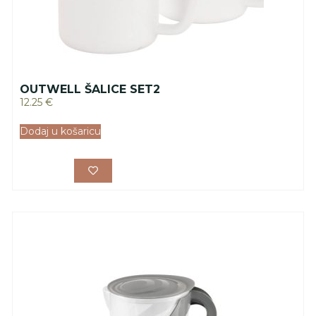
OUTWELL ŠALICE SET2
12.25
€
Dodaj u košaricu