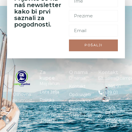
naš newsletter
kako bi prvi
saznali za
pogodnosti.
POŠALJI
Za
O nama
Kontakt
kupce
O nama
sales@camp
Moj račun
Kontakt
+385 91
Lista želja
619 01
Osnovna
Opći uvjeti
27
Politika
djelatnost
poslovanja
privatnosti
tvrtke
PON. –
Povrat i
Nivera
PET. :
Informacije
reklamacija
d.o.o. je
09:00 –
o dostavi
prodaja
17:00
vrhunskih