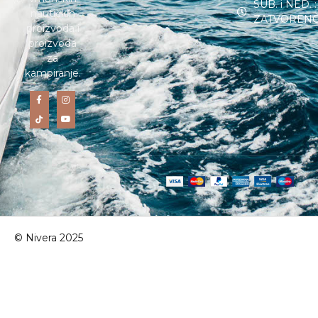
SUB. i NED. :
nautičkih
ZATVOREN
proizvoda i
proizvoda
za
kampiranje.
© Nivera 2025