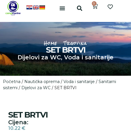
0
Home
Trgovina
SET BRTVI
Dijelovi za WC
,
Voda i sanitarije
Početna
/
Nautička oprema
/
Voda i sanitarije
/
Sanitarni
sistemi
/
Dijelovi za WC
/ SET BRTVI
SET BRTVI
Cijena:
10.22
€