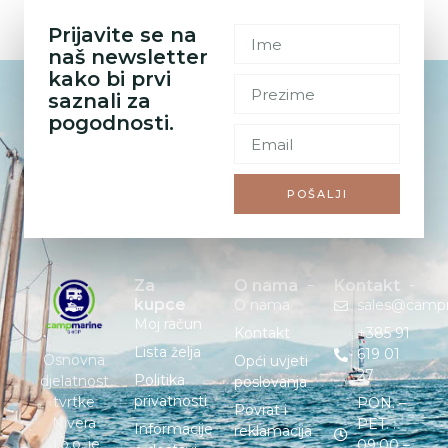
Prijavite se na
naš newsletter
kako bi prvi
saznali za
pogodnosti.
POŠALJI
Za
O nama
Kontakt
kupce
O nama
sales@camp
Moj račun
Kontakt
+385 91
Lista želja
619 01
Osnovna
Opći uvjeti
27
Politika
djelatnost
poslovanja
privatnosti
tvrtke
PON. –
Povrat i
Nivera
PET. :
Informacije
reklamacija
d.o.o. je
09:00 –