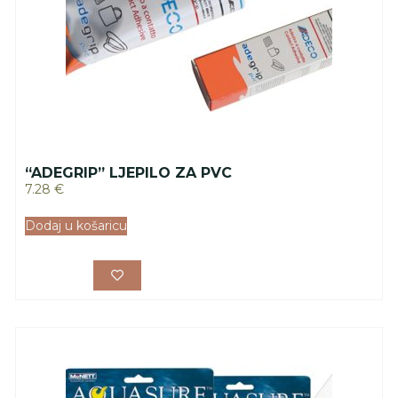
“ADEGRIP” LJEPILO ZA PVC
7.28
€
Dodaj u košaricu