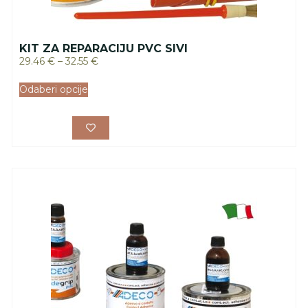
KIT ZA REPARACIJU PVC SIVI
29.46
€
–
32.55
€
Odaberi opcije