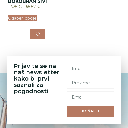
BOKOBRAN SIVI
17.26
€
–
56.67
€
Odaberi opcije
Prijavite se na
naš newsletter
kako bi prvi
saznali za
pogodnosti.
POŠALJI