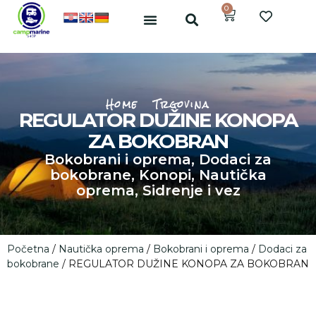
0
Home
Trgovina
REGULATOR DUŽINE KONOPA
ZA BOKOBRAN
Bokobrani i oprema
,
Dodaci za
bokobrane
,
Konopi
,
Nautička
oprema
,
Sidrenje i vez
Početna
/
Nautička oprema
/
Bokobrani i oprema
/
Dodaci za
bokobrane
/ REGULATOR DUŽINE KONOPA ZA BOKOBRAN