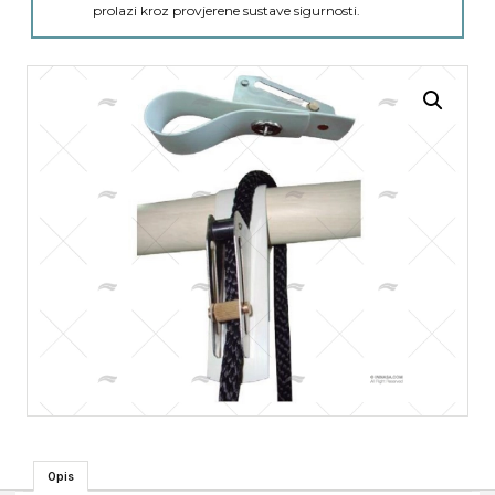
prolazi kroz provjerene sustave sigurnosti.
Opis