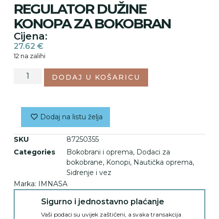
REGULATOR DUŽINE
KONOPA ZA BOKOBRAN
Cijena:
27.62
€
12 na zalihi
DODAJ U KOŠARICU
Dodaj na listu želja
SKU
87250355
Categories
Bokobrani i oprema
,
Dodaci za
bokobrane
,
Konopi
,
Nautička oprema
,
Sidrenje i vez
Marka:
IMNASA
Sigurno i jednostavno plaćanje
Vaši podaci su uvijek zaštićeni, a svaka transakcija