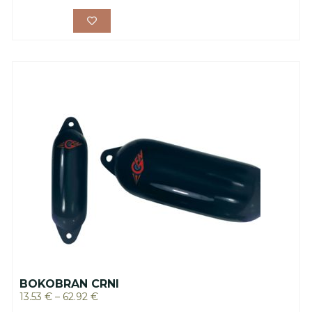
BOKOBRAN CRNI
13.53
€
–
62.92
€