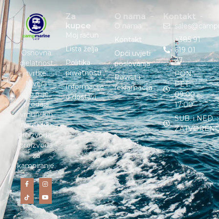
Za
O nama
Kontakt
kupce
O nama
sales@camp
Moj račun
Kontakt
+385 91
Lista želja
619 01
Osnovna
Opći uvjeti
27
Politika
djelatnost
poslovanja
privatnosti
tvrtke
PON. –
Povrat i
Nivera
PET. :
Informacije
reklamacija
d.o.o. je
09:00 –
o dostavi
prodaja
17:00
vrhunskih
SUB. i NED. :
nautičkih
ZATVOREN
proizvoda i
proizvoda
za
kampiranje.