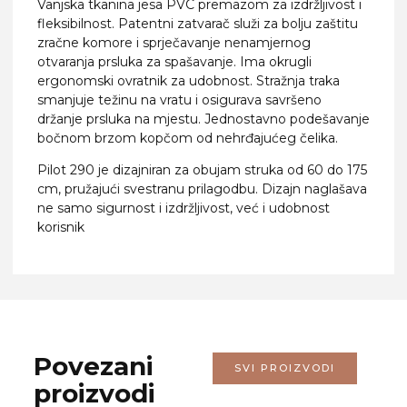
Vanjska tkanina jesa PVC premazom za izdržljivost i
fleksibilnost. Patentni zatvarač služi za bolju zaštitu
zračne komore i sprječavanje nenamjernog
otvaranja prsluka za spašavanje. Ima okrugli
ergonomski ovratnik za udobnost. Stražnja traka
smanjuje težinu na vratu i osigurava savršeno
držanje prsluka na mjestu. Jednostavno podešavanje
bočnom brzom kopčom od nehrđajućeg čelika.
Pilot 290 je dizajniran za obujam struka od 60 do 175
cm, pružajući svestranu prilagodbu. Dizajn naglašava
ne samo sigurnost i izdržljivost, već i udobnost
korisnik
Povezani
SVI PROIZVODI
proizvodi