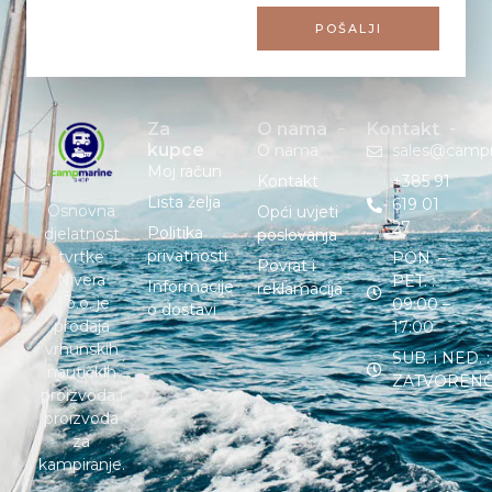
POŠALJI
Za
O nama
Kontakt
kupce
O nama
sales@camp
Moj račun
Kontakt
+385 91
Lista želja
619 01
Osnovna
Opći uvjeti
27
Politika
djelatnost
poslovanja
privatnosti
tvrtke
PON. –
Povrat i
Nivera
PET. :
Informacije
reklamacija
d.o.o. je
09:00 –
o dostavi
prodaja
17:00
vrhunskih
SUB. i NED. :
nautičkih
ZATVOREN
proizvoda i
proizvoda
za
kampiranje.