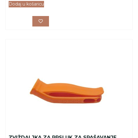
Dodaj u košaricu
ZVIŽDALJKA ZA PRSLUK ZA SPAŠAVANJE