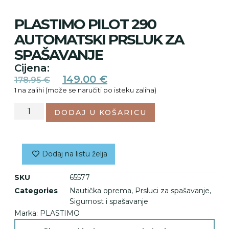
PLASTIMO PILOT 290
AUTOMATSKI PRSLUK ZA
SPAŠAVANJE
Cijena:
149.00
€
178.95
€
1 na zalihi (može se naručiti po isteku zaliha)
DODAJ U KOŠARICU
Dodaj na listu želja
SKU
65577
Categories
Nautička oprema
,
Prsluci za spašavanje
,
Sigurnost i spašavanje
Marka:
PLASTIMO