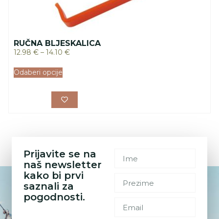
RUČNA BLJESKALICA
12.98
€
–
14.10
€
Odaberi opcije
Prijavite se na
naš newsletter
kako bi prvi
saznali za
pogodnosti.