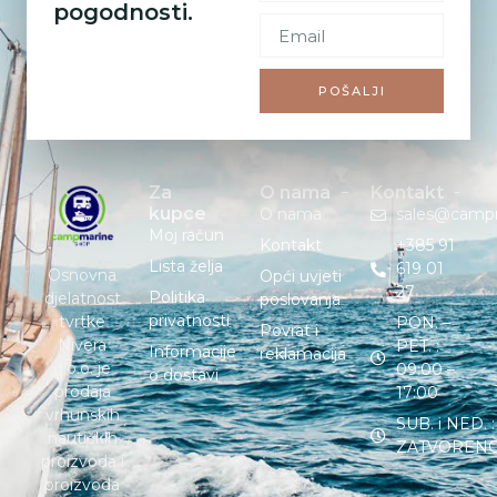
pogodnosti.
POŠALJI
Za
O nama
Kontakt
kupce
O nama
sales@camp
Moj račun
Kontakt
+385 91
Lista želja
619 01
Osnovna
Opći uvjeti
27
Politika
djelatnost
poslovanja
privatnosti
tvrtke
PON. –
Povrat i
Nivera
PET. :
Informacije
reklamacija
d.o.o. je
09:00 –
o dostavi
prodaja
17:00
vrhunskih
SUB. i NED. :
nautičkih
ZATVOREN
proizvoda i
proizvoda