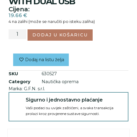
WITH DUAL USB
Cijena:
19.66
€
4 na zalihi (može se naručiti po isteku zaliha)
DODAJ U KOŠARICU
Dodaj na listu želja
SKU
630527
Category
Nautička oprema
Marka:
G.F.N. s.r.l.
Sigurno i jednostavno plaćanje
Vaši podaci su uvijek zaštićeni, a svaka transakcija
prolazi kroz provjerene sustave sigurnosti.