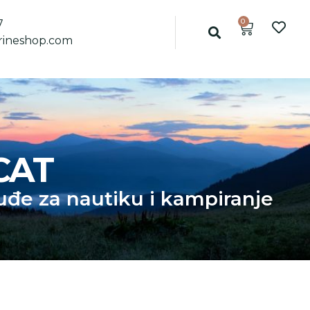
0
7
ineshop.com
CAT
đe za nautiku i kampiranje