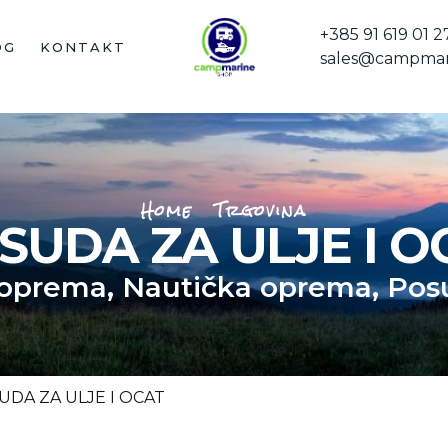
+385 91 619 01 2
OG
KONTAKT
sales@campmar
Home
Trgovina
SUDA ZA ULJE I O
oprema
,
Nautička oprema
,
Posu
UDA ZA ULJE I OCAT