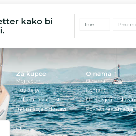
etter kako bi
i.
Za kupce
O nama
Moj račun
O nama
Lista želja
Kontakt
Politika privatnosti
Opći uvjeti poslovan
Informacije o dostavi
Povrat i reklamacija