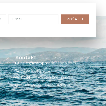
POŠALJI
Kontakt
sales@campmarineshop.com
+385 91 619 01 27
ja
PON. – PET. : 09:00 – 17:00
SUB. i NED. : ZATVORENO