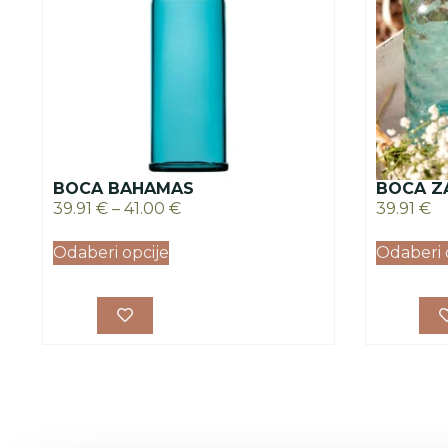
BOCA BAHAMAS
BOCA Z
39.91
€
–
41.00
€
39.91
€
Odaberi opcije
Odaberi 