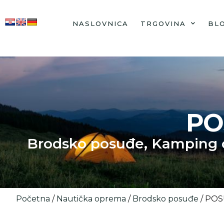
NASLOVNICA
TRGOVINA
BL
PO
Brodsko posuđe
,
Kamping 
Početna
/
Nautička oprema
/
Brodsko posuđe
/ POS