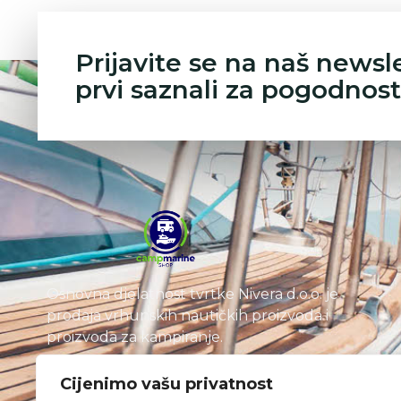
Prijavite se na naš newsl
prvi saznali za pogodnost
Osnovna djelatnost tvrtke Nivera d.o.o. je
prodaja vrhunskih nautičkih proizvoda i
proizvoda za kampiranje.
Cijenimo vašu privatnost