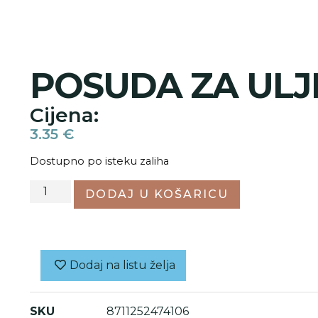
POSUDA ZA ULJE
Cijena:
3.35
€
Dostupno po isteku zaliha
DODAJ U KOŠARICU
Dodaj na listu želja
SKU
8711252474106