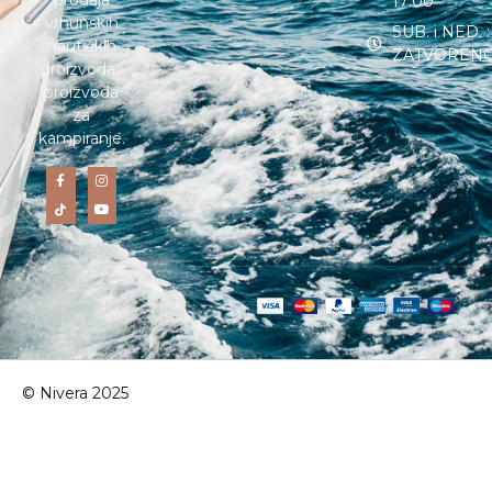
prodaja
17:00
vrhunskih
SUB. i NED. :
nautičkih
ZATVOREN
proizvoda i
proizvoda
za
kampiranje.
© Nivera 2025