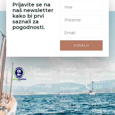
Prijavite se na
naš newsletter
kako bi prvi
saznali za
pogodnosti.
POŠALJI
Za
O nama
Kontakt
kupce
O nama
sales@camp
Moj račun
Kontakt
+385 91
Lista želja
619 01
Osnovna
Opći uvjeti
27
Politika
djelatnost
poslovanja
privatnosti
tvrtke
PON. –
Povrat i
Nivera
PET. :
Informacije
reklamacija
d.o.o. je
09:00 –
o dostavi