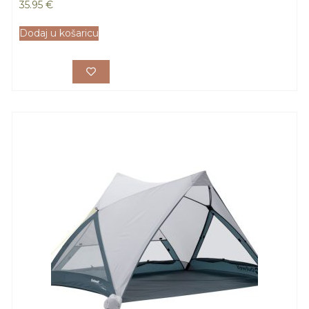
35.95
€
Dodaj u košaricu