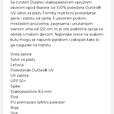
Sa čvrstim Duratec stakloplastičnim opružnim
okvirom ispod tkanine od 100% poliestera Outtex®
UV, šator za plažu Formby nudi brzo postavljanje
sjene i zaštitu od vjetra. S ušivenim podom,
mrežastim prozorima, zavjesama i unutarnjom
visinom vrha od 120 cm, to je vrlo praktična opcija za
obitelji s malom djecom. Najlonske vreće na svakom
kutu mogu se napuniti pijeskom i zakopati kako bi
ga osigurale na mjestu.
Vrsta šatora:
Šator za plažu
Letvica:
Poliesterski Outtex® UV
UV zaštita:
UPF 50+
Šipke:
Stakloplastične 8.5 mm
Pod:
PU premazani tafetni poliester
Boja:
Siva