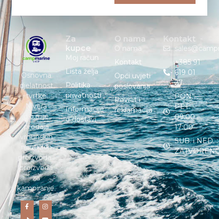
Za
O nama
Kontakt
kupce
O nama
sales@camp
Moj račun
Kontakt
+385 91
Lista želja
619 01
Osnovna
Opći uvjeti
27
Politika
djelatnost
poslovanja
privatnosti
tvrtke
PON. –
Povrat i
Nivera
PET. :
Informacije
reklamacija
d.o.o. je
09:00 –
o dostavi
prodaja
17:00
vrhunskih
SUB. i NED. :
nautičkih
ZATVOREN
proizvoda i
proizvoda
za
kampiranje.