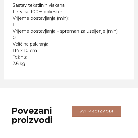
Sastav tekstilnih vlakana:
Letvica: 100% poliester
Vrijeme postavljanja (min):
1
Vrijeme postavljanja – spreman za useljenje (min):
0
Veličina pakiranja:
114 x 10 cm
Težina:
2.6 kg
Povezani
SVI PROIZVODI
proizvodi