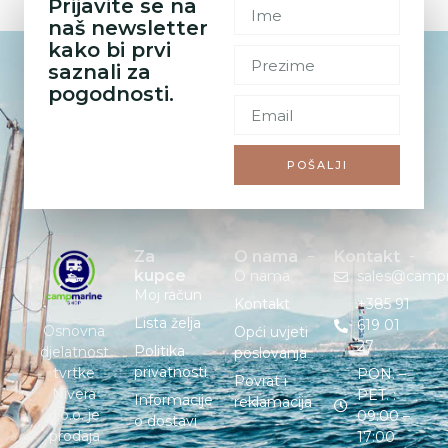
Prijavite se na
naš newsletter
kako bi prvi
saznali za
pogodnosti.
POŠALJI
Za
O nama
Kontakt
kupce
O nama
sales@camp
Moj račun
Kontakt
+385 91
Lista želja
619 01
Osnovna
Opći uvjeti
27
Politika
djelatnost
poslovanja
privatnosti
tvrtke
PON. –
Povrat i
Nivera
PET. :
Informacije
reklamacija
d.o.o. je
09:00 –
o dostavi
prodaja
17:00