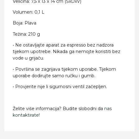
Veličina: 7,5 x 13 x 14 cm (ŠxDxV)
Volumen: 0,1 L
Boja: Plava
Težina: 210 g
• Ne ostavljajte aparat za espresso bez nadzora
tijekom upotrebe. Nikada ga nemojte koristiti bez
vode u grijaču.
• Površina se zagrijava tijekom uporabe. Tijekom
uporabe dodirujte samo ručku i gumb.
• Provjerite nije li sigurnosni ventil začepljen.
Želite više informacija? Budite slobodni da
nas
kontaktirate
!