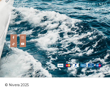
vrhunskih
SUB. i NED. :
nautičkih
ZATVOREN
proizvoda i
proizvoda
za
kampiranje.
© Nivera 2025