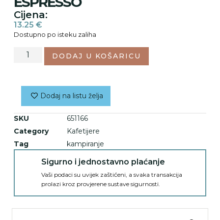
ESPRESSO
Cijena:
13.25
€
Dostupno po isteku zaliha
DODAJ U KOŠARICU
Dodaj na listu želja
SKU
651166
Category
Kafetijere
Tag
kampiranje
Sigurno i jednostavno plaćanje
Vaši podaci su uvijek zaštićeni, a svaka transakcija
prolazi kroz provjerene sustave sigurnosti.