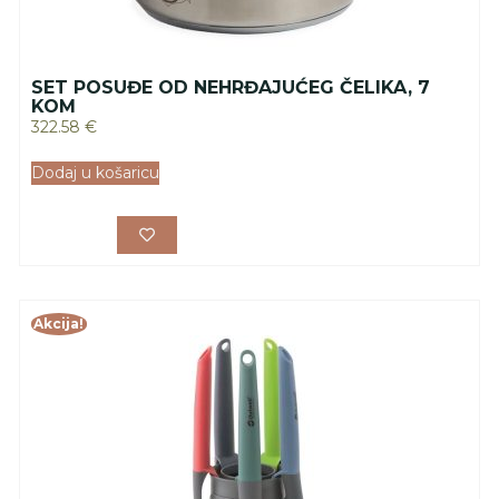
SET POSUĐE OD NEHRĐAJUĆEG ČELIKA, 7
KOM
322.58
€
Dodaj u košaricu
Akcija!