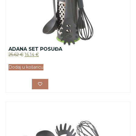
ADANA SET POSUĐA
25.62
€
16.14
€
Dodaj u košaricu