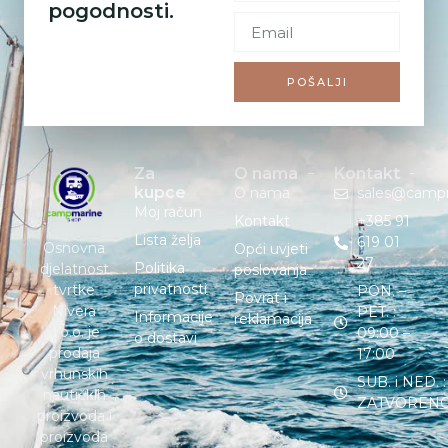
pogodnosti.
POŠALJI
Za
O nama
Kontakt
kupce
O nama
sales@camp
Moj račun
Kontakt
+385 91
Lista želja
619 01
Osnovna
Opći uvjeti
27
Politika
djelatnost
poslovanja
privatnosti
tvrtke
PON. –
Povrat i
Nivera
PET. :
Informacije
reklamacija
d.o.o. je
09:00 –
o dostavi
prodaja
17:00
vrhunskih
SUB. i NED. :
nautičkih
ZATVOREN
proizvoda i
proizvoda