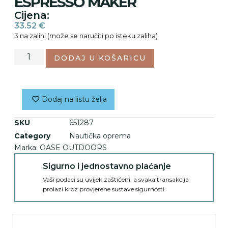
ESPRESSO MAKER
Cijena:
33.52
€
3 na zalihi (može se naručiti po isteku zaliha)
DODAJ U KOŠARICU
Dodaj na listu želja
SKU
651287
Category
Nautička oprema
Marka:
OASE OUTDOORS
Sigurno i jednostavno plaćanje
Vaši podaci su uvijek zaštićeni, a svaka transakcija
prolazi kroz provjerene sustave sigurnosti.