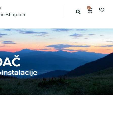
0
7
ineshop.com
DAČ
oinstalacije