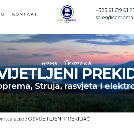
+385 91 619 01 2
OG
KONTAKT
sales@campmar
Home
Trgovina
VIJETLJENI PREKI
 oprema
,
Struja, rasvjeta i elektr
oinstalacije
/ OSVIJETLJENI PREKIDAČ