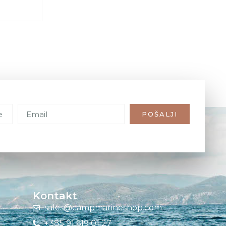
POŠALJI
Kontakt
sales@campmarineshop.com
+385 91 619 01 27