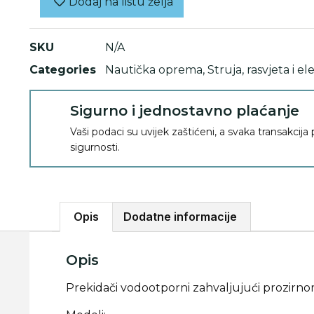
Dodaj na listu želja
SKU
N/A
Categories
Nautička oprema
,
Struja, rasvjeta i el
Sigurno i jednostavno plaćanje
Vaši podaci su uvijek zaštićeni, a svaka transakcija
sigurnosti.
Opis
Dodatne informacije
Opis
Prekidači vodootporni zahvaljujući prozirno