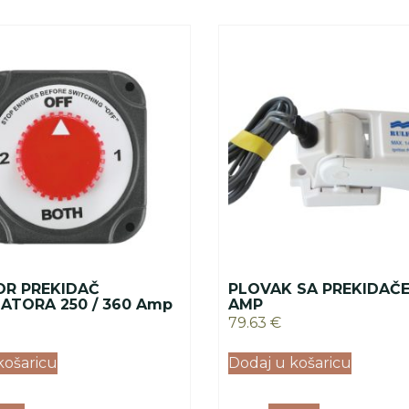
OR PREKIDAČ
PLOVAK SA PREKIDAČE
ATORA 250 / 360 Amp
AMP
79.63
€
košaricu
Dodaj u košaricu