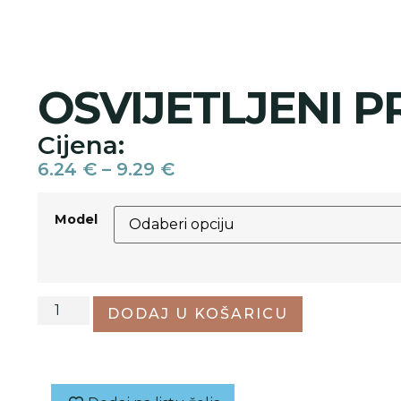
OSVIJETLJENI P
Cijena:
6.24
€
–
9.29
€
Model
DODAJ U KOŠARICU