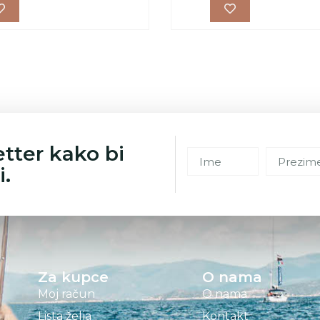
etter kako bi
i.
Za kupce
O nama
Moj račun
O nama
Lista želja
Kontakt