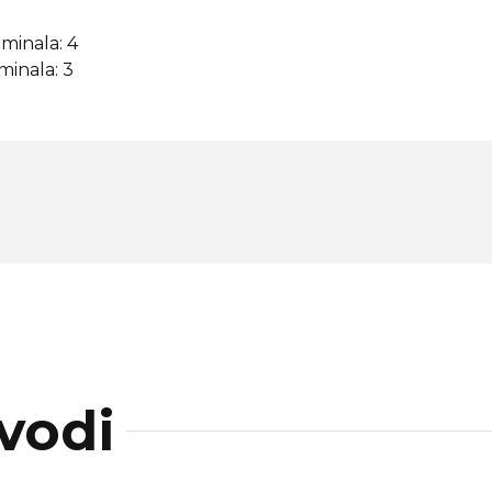
rminala: 4
minala: 3
vodi