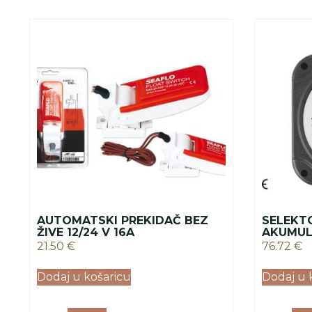
AUTOMATSKI PREKIDAČ BEZ
SELEKT
ŽIVE 12/24 V 16A
AKUMUL
21.50
€
76.72
€
Dodaj u košaricu
Dodaj u 