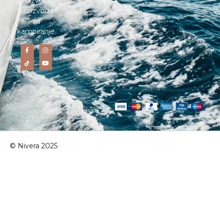
proizvoda i
proizvoda
za
kampiranje.
© Nivera 2025