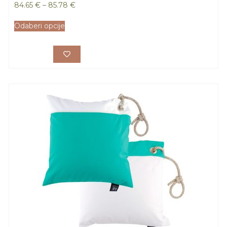
84.65
€
–
85.78
€
Odaberi opcije