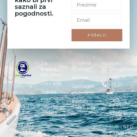
kako bi prvi
saznali za
pogodnosti.
POŠALJI
Za
O nama
Kontakt
kupce
O nama
sales@camp
Moj račun
Kontakt
+385 91
Lista želja
619 01
Osnovna
Opći uvjeti
27
Politika
djelatnost
poslovanja
privatnosti
tvrtke
PON. –
Povrat i
Nivera
PET. :
Informacije
reklamacija
d.o.o. je
09:00 –
o dostavi
prodaja
17:00
vrhunskih
SUB. i NED. :
nautičkih
ZATVOREN