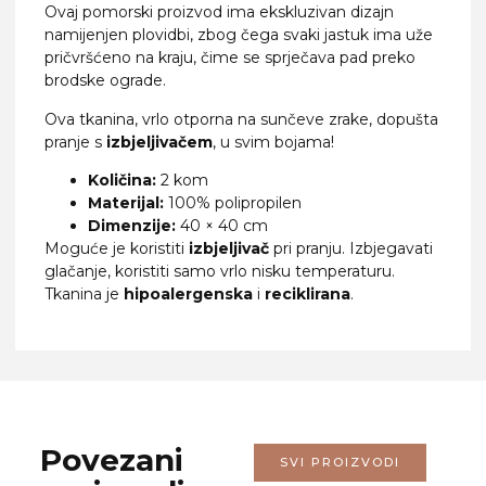
Ovaj pomorski proizvod ima ekskluzivan dizajn
namijenjen plovidbi, zbog čega svaki jastuk ima uže
pričvršćeno na kraju, čime se sprječava pad preko
brodske ograde.
Ova tkanina, vrlo otporna na sunčeve zrake, dopušta
pranje s
izbjeljivačem
, u svim bojama!
Količina:
2 kom
Materijal:
100% polipropilen
Dimenzije:
40 × 40 cm
Moguće je koristiti
izbjeljivač
pri pranju. Izbjegavati
glačanje, koristiti samo vrlo nisku temperaturu.
Tkanina je
hipoalergenska
i
reciklirana
.
Povezani
SVI PROIZVODI