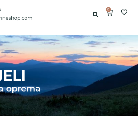
0
7
ineshop.com
ELI
a oprema