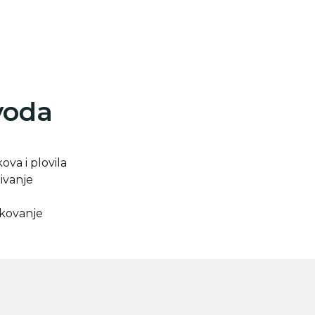
voda
ova i plovila
ivanje
ukovanje