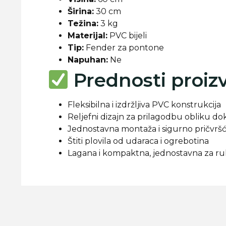
Širina:
30 cm
Težina:
3 kg
Materijal:
PVC bijeli
Tip:
Fender za pontone
Napuhan:
Ne
Prednosti proiz
Fleksibilna i izdržljiva PVC konstrukcija
Reljefni dizajn za prilagodbu obliku dok
Jednostavna montaža i sigurno pričvršć
Štiti plovila od udaraca i ogrebotina
Lagana i kompaktna, jednostavna za r