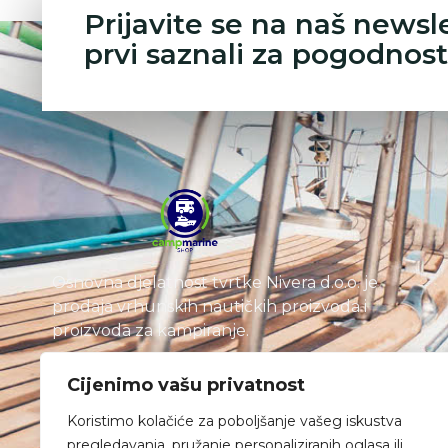
Prijavite se na naš newsl
prvi saznali za pogodnost
Osnovna djelatnost tvrtke Nivera d.o.o. je
prodaja vrhunskih nautičkih proizvoda i
proizvoda za kampiranje.
Cijenimo vašu privatnost
Koristimo kolačiće za poboljšanje vašeg iskustva
pregledavanja, pružanje personaliziranih oglasa ili