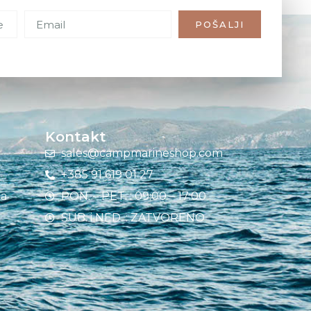
POŠALJI
Kontakt
sales@campmarineshop.com
+385 91 619 01 27
ja
PON. – PET. : 09:00 – 17:00
SUB. i NED. : ZATVORENO