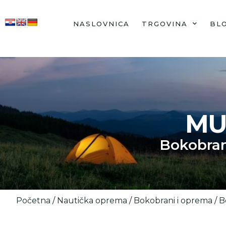
NASLOVNICA
TRGOVINA
BL
MU
Bokobran
Početna
/
Nautička oprema
/
Bokobrani i oprema
/
B