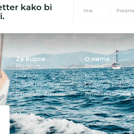
etter kako bi
i.
Za kupce
O nama
Moj račun
O nama
Lista želja
Kontakt
Politika privatnosti
Opći uvjeti poslovan
Informacije o dostavi
Povrat i reklamacija