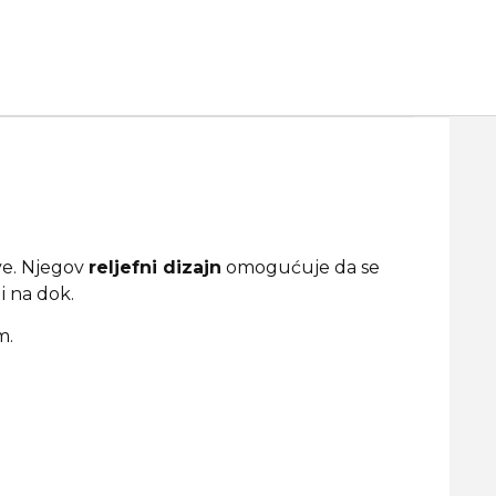
ve. Njegov
reljefni dizajn
omogućuje da se
i na dok.
m.