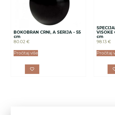
SPECIJA
BOKOBRAN CRNI, A SERIJA - 55
VISOKE 
cm
cm
80.02
€
98.13
€
Pročitaj više
Pročitaj 