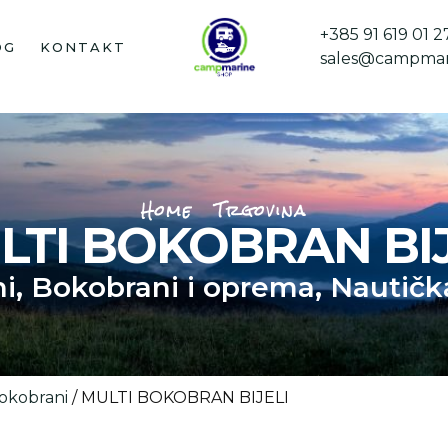
+385 91 619 01 2
OG
KONTAKT
sales@campmar
Home
Trgovina
LTI BOKOBRAN BIJ
i
,
Bokobrani i oprema
,
Nautičk
okobrani
/ MULTI BOKOBRAN BIJELI