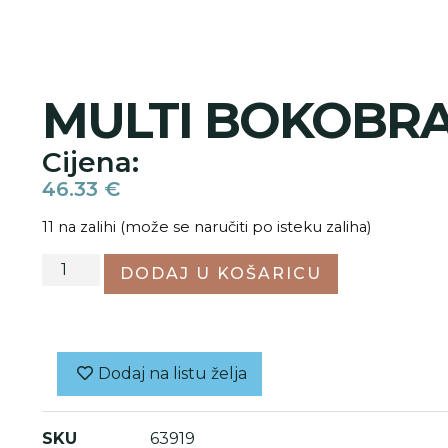
MULTI BOKOBRA
Cijena:
46.33
€
11 na zalihi (može se naručiti po isteku zaliha)
DODAJ U KOŠARICU
Dodaj na listu želja
SKU
63919