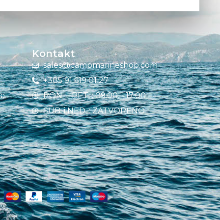
Kontakt
sales@campmarineshop.com
+385 91 619 01 27
ja
PON. – PET. : 09:00 – 17:00
SUB. i NED. : ZATVORENO