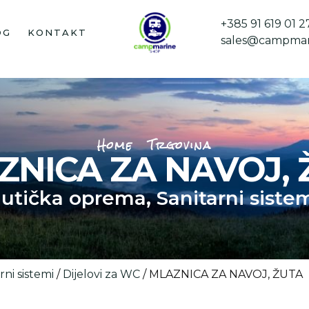
+385 91 619 01 2
OG
KONTAKT
sales@campmar
Home
Trgovina
ZNICA ZA NAVOJ, 
utička oprema
,
Sanitarni siste
rni sistemi
/
Dijelovi za WC
/ MLAZNICA ZA NAVOJ, ŽUTA