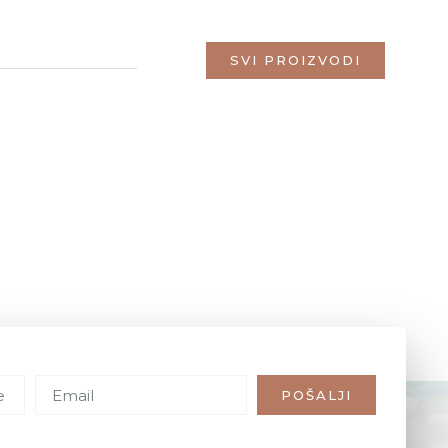
SVI PROIZVODI
POŠALJI