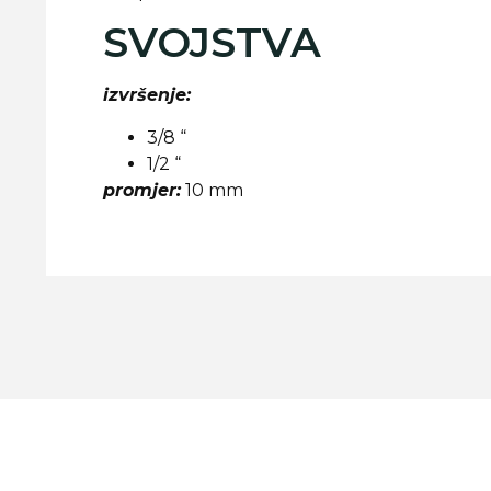
SVOJSTVA
izvršenje:
3/8 “
1/2 “
promjer:
10 mm