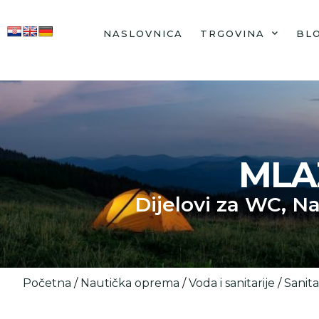
NASLOVNICA
TRGOVINA
BL
MLA
Dijelovi za WC
,
Na
Početna
/
Nautička oprema
/
Voda i sanitarije
/
Sanita