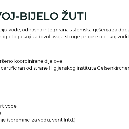
OJ-BIJELO ŽUTI
ciju vode, odnosno integrirana sistemska rješenja za doba
još mnogo toga koji zadovoljavaju stroge propise o pitkoj v
ršeno koordinirane dijelove
 certificiran od strane Higijenskog instituta Gelsenkirche
ort vode
)
e (spremnici za vodu, ventili itd.)