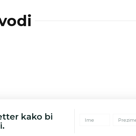
vodi
etter kako bi
i.