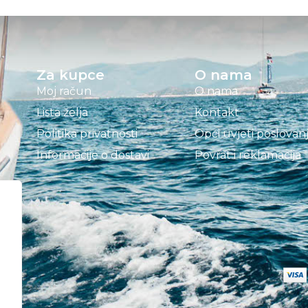
Za kupce
O nama
Moj račun
O nama
Lista želja
Kontakt
Politika privatnosti
Opći uvjeti poslovan
Informacije o dostavi
Povrat i reklamacija