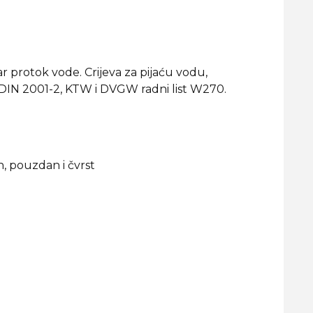
r protok vode. Crijeva za pijaću vodu,
odi DIN 2001-2, KTW i DVGW radni list W270.
n, pouzdan i čvrst