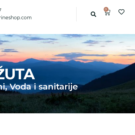
0
7
ineshop.com
ŽUTA
mi
,
Voda i sanitarije