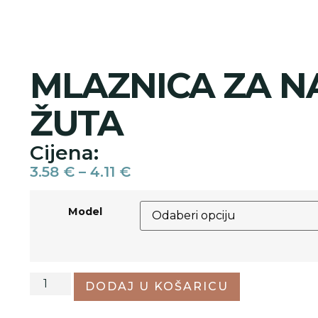
MLAZNICA ZA N
ŽUTA
Cijena:
3.58
€
–
4.11
€
Model
DODAJ U KOŠARICU