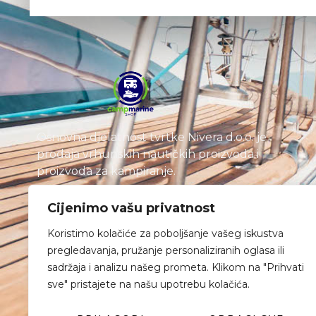
Osnovna djelatnost tvrtke Nivera d.o.o. je
prodaja vrhunskih nautičkih proizvoda i
proizvoda za kampiranje.
Cijenimo vašu privatnost
Koristimo kolačiće za poboljšanje vašeg iskustva
pregledavanja, pružanje personaliziranih oglasa ili
sadržaja i analizu našeg prometa. Klikom na "Prihvati
sve" pristajete na našu upotrebu kolačića.