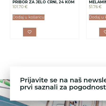
PRIBOR ZA JELO CRNI, 24 KOM
MELAMIN
101.70
€
51.76
€
Dodaj u košaricu
Dodaj u 
Prijavite se na naš newsl
prvi saznali za pogodnost