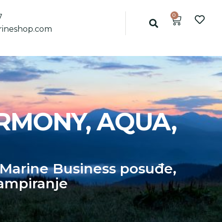
0
7
ineshop.com
ARMONY, AQUA,
Marine Business posuđe
,
ampiranje