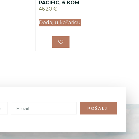
PACIFIC, 6 KOM
46.20
€
Dodaj u košaricu
POŠALJI