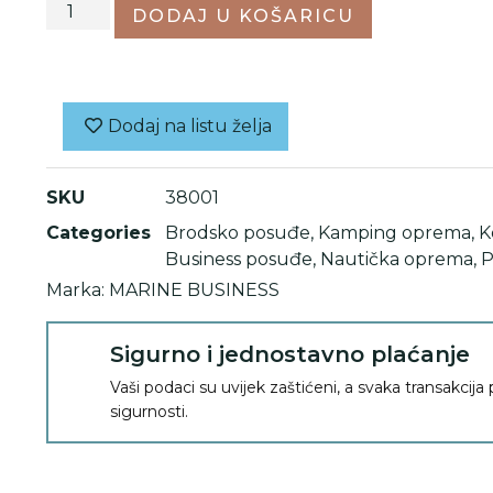
DODAJ U KOŠARICU
Dodaj na listu želja
SKU
38001
Categories
Brodsko posuđe
,
Kamping oprema
,
K
Business posuđe
,
Nautička oprema
,
P
Marka:
MARINE BUSINESS
Sigurno i jednostavno plaćanje
Vaši podaci su uvijek zaštićeni, a svaka transakcija
sigurnosti.