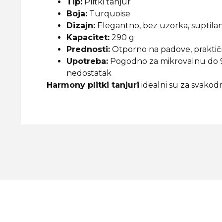
Tip:
Plitki tanjur
Boja:
Turquoise
Dizajn:
Elegantno, bez uzorka, suptilan
Kapacitet:
290 g
Prednosti:
Otporno na padove, praktičn
Upotreba:
Pogodno za mikrovalnu do 90 
nedostatak
Harmony plitki tanjuri
idealni su za svakodn