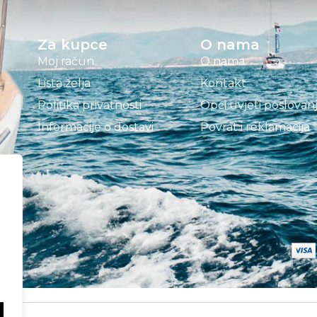
Za kupce
O nama
Moj račun
O nama
Lista želja
Kontakt
Politika privatnosti
Opći uvjeti poslovan
Informacije o dostavi
Povrat i reklamacija