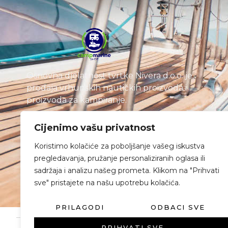
Osnovna djelatnost tvrtke Nivera d.o.o. je
prodaja vrhunskih nautičkih proizvoda i
proizvoda za kampiranje.
Cijenimo vašu privatnost
Koristimo kolačiće za poboljšanje vašeg iskustva
pregledavanja, pružanje personaliziranih oglasa ili
sadržaja i analizu našeg prometa. Klikom na "Prihvati
sve" pristajete na našu upotrebu kolačića.
PRILAGODI
ODBACI SVE
PRIHVATI SVE