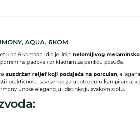
ARMONY, AQUA, 6KOM
etu od 6 komada i dio je linije
nelomljivog melaminsk
 otpornim na padove i prikladnim za perilicu posuđa.
ima
suzdržan reljef koji podsjeća na porculan
, a lagan
osti i praktičnosti, savršen je za upotrebu u kampiranju, k
Harmony unose eleganciju i distinkciju svakom stolu.
izvoda: