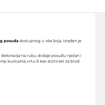
og posuđa
dostupnog u više boja. Izrađen je
a dekoracija na rubu dodaje posuđu nježan i
amp kućicama, vrtu ili kao stolni set za brod.