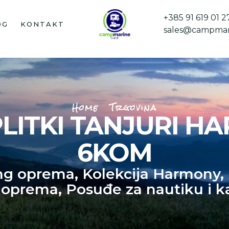
+385 91 619 01 2
OG
KONTAKT
sales@campmar
Home
Trgovina
LITKI TANJURI H
6KOM
ng oprema
,
Kolekcija Harmony
,
 oprema
,
Posuđe za nautiku i k