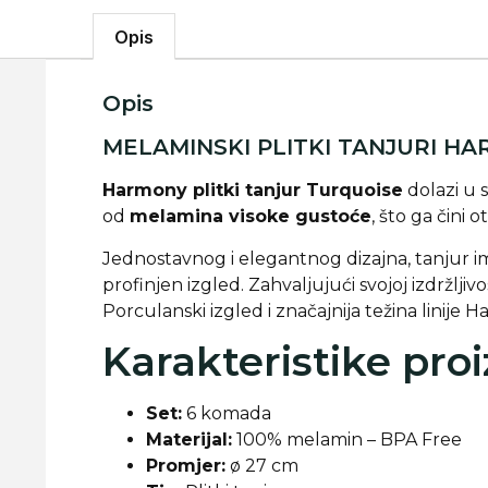
Opis
Opis
MELAMINSKI PLITKI TANJURI H
Harmony plitki tanjur Turquoise
dolazi u s
od
melamina visoke gustoće
, što ga čini
Jednostavnog i elegantnog dizajna, tanjur 
profinjen izgled. Zahvaljujući svojoj izdržljiv
Porculanski izgled i značajnija težina linije 
Karakteristike pro
Set:
6 komada
Materijal:
100% melamin – BPA Free
Promjer:
ø 27 cm