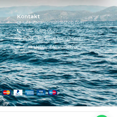
Kontakt
sales@campmarineshop.com
+385 91 619 01 27
ja
PON. – PET. : 09:00 – 17:00
SUB. i NED. : ZATVORENO