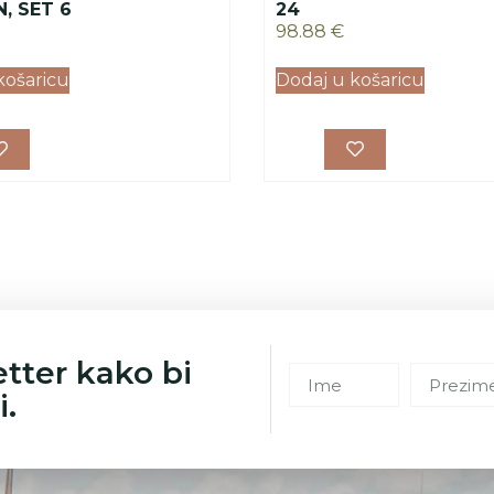
, SET 6
24
98.88
€
košaricu
Dodaj u košaricu
etter kako bi
i.