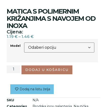
MATICA S POLIMERNIM
KRIŽANJIMA S NAVOJEM OD
INOXA
Cijena:
1.19
€
–
1.46
€
Model
DODAJ U KOŠARICU
Dodaj na listu želja
SKU
N/A
Categories
Brodska inox galanterija
,
Nautička