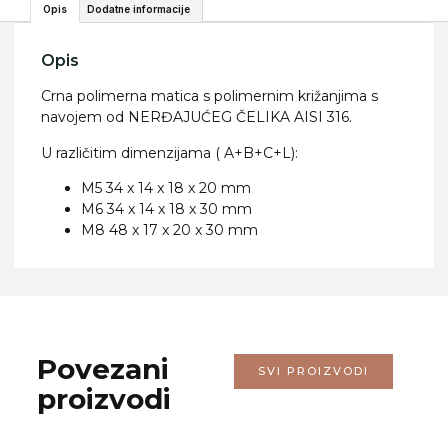
Opis
Dodatne informacije
Opis
Crna polimerna matica s polimernim križanjima s
navojem od NERĐAJUĆEG ČELIKA AISI 316.
U različitim dimenzijama ( A+B+C+L):
M5 34 x 14 x 18 x 20 mm
M6 34 x 14 x 18 x 30 mm
M8 48 x 17 x 20 x 30 mm
Povezani
SVI PROIZVODI
proizvodi