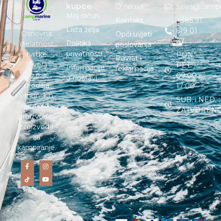
kupce
O nama
sales@camp
Moj račun
Kontakt
+385 91
Lista želja
619 01
Osnovna
Opći uvjeti
27
Politika
djelatnost
poslovanja
privatnosti
tvrtke
PON. –
Povrat i
Nivera
PET. :
Informacije
reklamacija
d.o.o. je
09:00 –
o dostavi
prodaja
17:00
vrhunskih
SUB. i NED. :
nautičkih
ZATVOREN
proizvoda i
proizvoda
za
kampiranje.