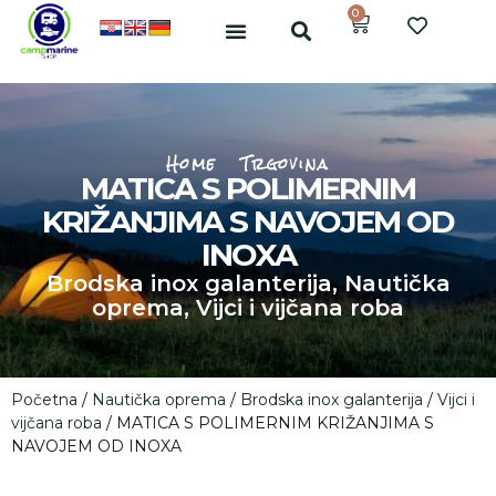
0
Home
Trgovina
MATICA S POLIMERNIM
KRIŽANJIMA S NAVOJEM OD
INOXA
Brodska inox galanterija
,
Nautička
oprema
,
Vijci i vijčana roba
Početna
/
Nautička oprema
/
Brodska inox galanterija
/
Vijci i
vijčana roba
/ MATICA S POLIMERNIM KRIŽANJIMA S
NAVOJEM OD INOXA