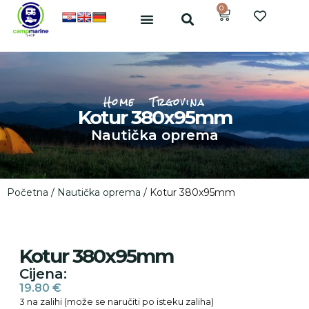
0
Home
Trgovina
Kotur 380x95mm
Nautička oprema
Početna
/
Nautička oprema
/ Kotur 380x95mm
Kotur 380x95mm
Cijena:
19.80
€
3 na zalihi (može se naručiti po isteku zaliha)