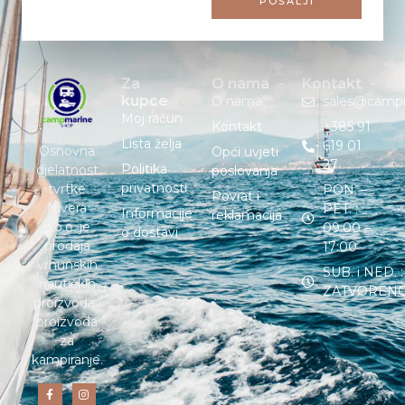
POŠALJI
Za
O nama
Kontakt
kupce
O nama
sales@camp
Moj račun
Kontakt
+385 91
Lista želja
619 01
Osnovna
Opći uvjeti
27
Politika
djelatnost
poslovanja
privatnosti
tvrtke
PON. –
Povrat i
Nivera
PET. :
Informacije
reklamacija
d.o.o. je
09:00 –
o dostavi
prodaja
17:00
vrhunskih
SUB. i NED. :
nautičkih
ZATVOREN
proizvoda i
proizvoda
za
kampiranje.