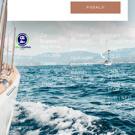
POŠALJI
Za
O nama
Kontakt
kupce
O nama
sales@camp
Moj račun
Kontakt
+385 91
Lista želja
619 01
Osnovna
Opći uvjeti
27
Politika
djelatnost
poslovanja
privatnosti
tvrtke
PON. –
Povrat i
Nivera
PET. :
Informacije
reklamacija
d.o.o. je
09:00 –
o dostavi
prodaja
17:00
vrhunskih
SUB. i NED. :
nautičkih
ZATVOREN
proizvoda i
proizvoda
za
kampiranje.