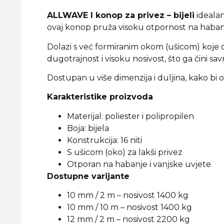
ALLWAVE I konop za privez – bijeli
idealan
ovaj konop pruža visoku otpornost na habanj
Dolazi s već formiranim okom (ušicom) koje om
dugotrajnost i visoku nosivost, što ga čini
Dostupan u više dimenzija i duljina, kako bi
Karakteristike proizvoda
Materijal: poliester i polipropilen
Boja: bijela
Konstrukcija: 16 niti
S ušicom (oko) za lakši privez
Otporan na habanje i vanjske uvjete
Dostupne varijante
10 mm / 2 m – nosivost 1400 kg
10 mm / 10 m – nosivost 1400 kg
12 mm / 2 m – nosivost 2200 kg