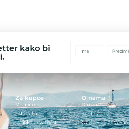
etter kako bi
i.
Za kupce
O nama
Moj račun
O nama
Lista želja
Kontakt
Politika privatnosti
Opći uvjeti poslovan