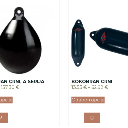
N CRNI, A SERIJA
BOKOBRAN CRNI
157.30
€
13.53
€
–
62.92
€
opcije
Odaberi opcije