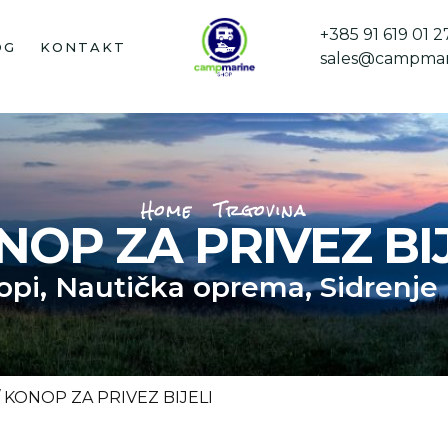
+385 91 619 01 2
OG
KONTAKT
sales@campmar
Home
Trgovina
NOP ZA PRIVEZ BIJ
opi
,
Nautička oprema
,
Sidrenje 
/ KONOP ZA PRIVEZ BIJELI