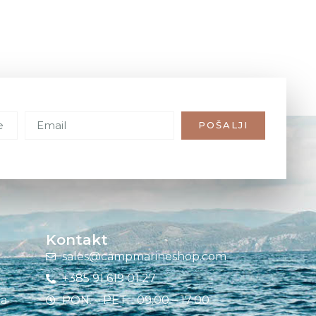
POŠALJI
Kontakt
sales@campmarineshop.com
+385 91 619 01 27
ja
PON. – PET. : 09:00 – 17:00