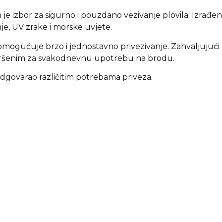
 je izbor za sigurno i pouzdano vezivanje plovila. Izrađen
e, UV zrake i morske uvjete.
ogućuje brzo i jednostavno privezivanje. Zahvaljujući čvr
 savršenim za svakodnevnu upotrebu na brodu.
 odgovarao različitim potrebama priveza.