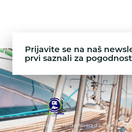
Prijavite se na naš newsl
prvi saznali za pogodnost
Osnovna djelatnost tvrtke Nivera d.o.o. je