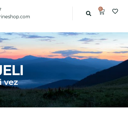
0
7
ineshop.com
ELI
i vez