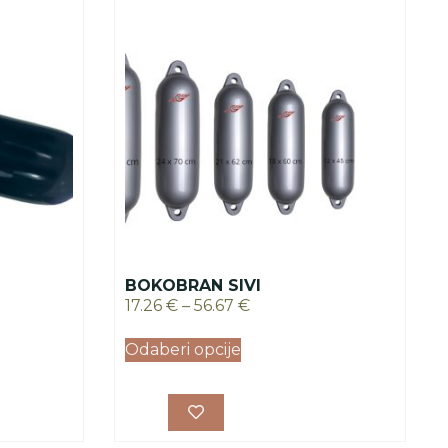
BOKOBRAN SIVI
17.26
€
–
56.67
€
Odaberi opcije