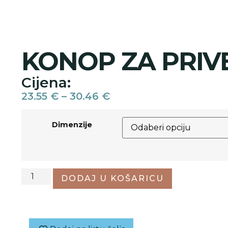
KONOP ZA PRIVE
Cijena:
23.55
€
–
30.46
€
Dimenzije
DODAJ U KOŠARICU