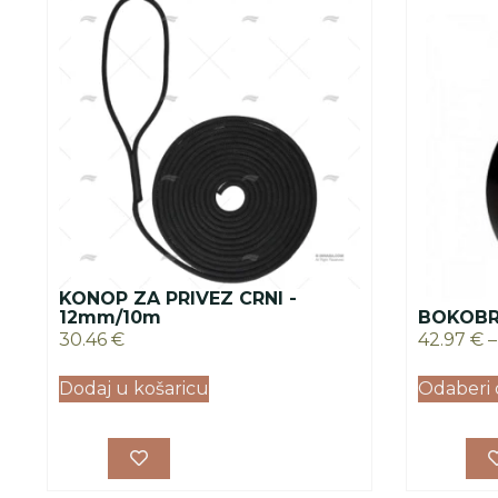
KONOP ZA PRIVEZ CRNI -
12mm/10m
BOKOBRA
30.46
€
42.97
€
–
Dodaj u košaricu
Odaberi 