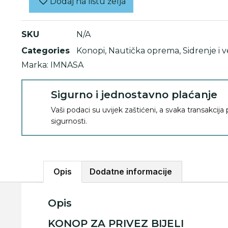
Dodaj na listu želja
SKU
N/A
Categories
Konopi
,
Nautička oprema
,
Sidrenje i 
Marka:
IMNASA
Sigurno i jednostavno plaćanje
Vaši podaci su uvijek zaštićeni, a svaka transakcija
sigurnosti.
Opis
Dodatne informacije
Opis
KONOP ZA PRIVEZ BIJELI