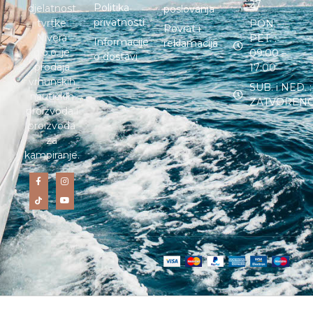
27
Politika
djelatnost
poslovanja
privatnosti
tvrtke
PON. –
Povrat i
Nivera
PET. :
Informacije
reklamacija
d.o.o. je
09:00 –
o dostavi
prodaja
17:00
vrhunskih
SUB. i NED. :
nautičkih
ZATVOREN
proizvoda i
proizvoda
za
kampiranje.