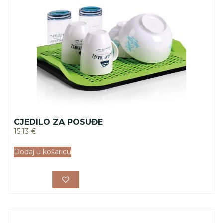
CJEDILO ZA POSUĐE
15.13
€
Dodaj u košaricu