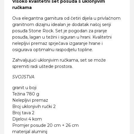
Visoko kvalitetni set posuda s uklonjivim
ručkama
Ova elegantna garnitura od četiri dijela u privlačnom
granitnom dizajnu idealan je dodatak našoj seriji
posuđa Stone Rock. Set je pogodan za pranje
posuđa, lagan u težini i siguran u hrani. Kvalitetni
nelepljivi premaz sprječava izgaranje hrane i
osigurava optimalnu raspodjelu topline.
Zahvaljujući uklonjivim ručkama, set se može
spremiti radi uštede prostora.
SVOJSTVA
granit u boji
Težina 780 g
Nelepljivi premaz
Broj uklonjivih ručki 2
Broj tava 2
Dijelovi 4 kom
Promjer posude 20 cm + 26 cm
materijal aluminij