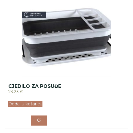
CJEDILO ZA POSUĐE
23.23
€
Dodaj u košaricu