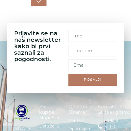
Prijavite se na
naš newsletter
kako bi prvi
saznali za
pogodnosti.
POŠALJI
Za
O nama
Kontakt
kupce
O nama
sales@camp
Moj račun
Kontakt
+385 91
Lista želja
619 01
Osnovna
Opći uvjeti