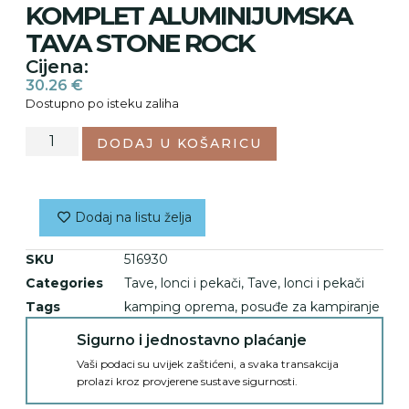
KOMPLET ALUMINIJUMSKA
TAVA STONE ROCK
Cijena:
30.26
€
Dostupno po isteku zaliha
DODAJ U KOŠARICU
Dodaj na listu želja
SKU
516930
Categories
Tave, lonci i pekači
,
Tave, lonci i pekači
Tags
kamping oprema
,
posuđe za kampiranje
Sigurno i jednostavno plaćanje
Vaši podaci su uvijek zaštićeni, a svaka transakcija
prolazi kroz provjerene sustave sigurnosti.