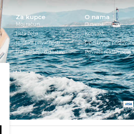
Za kupce
O nama
Moj račun
O nama
Lista želja
Kontakt
Politika privatnosti
Opći uvjeti poslovan
Informacije o dostavi
Povrat i reklamacija