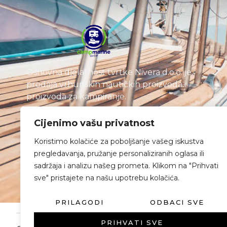
Osnovna djelatnost tvrtke Nivera d.o.o. je
prodaja vrhunskih nautičkih proizvoda i
proizvoda za kampiranje.
Cijenimo vašu privatnost
Koristimo kolačiće za poboljšanje vašeg iskustva
pregledavanja, pružanje personaliziranih oglasa ili
sadržaja i analizu našeg prometa. Klikom na "Prihvati
sve" pristajete na našu upotrebu kolačića.
PRILAGODI
ODBACI SVE
PRIHVATI SVE