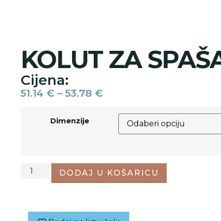
KOLUT ZA SPAŠ
Cijena:
51.14
€
–
53.78
€
Dimenzije
DODAJ U KOŠARICU