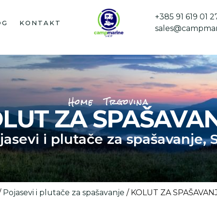
+385 91 619 01 2
OG
KONTAKT
sales@campmar
Home
Trgovina
LUT ZA SPAŠAVA
jasevi i plutače za spašavanje
,
S
/
Pojasevi i plutače za spašavanje
/ KOLUT ZA SPAŠAVAN