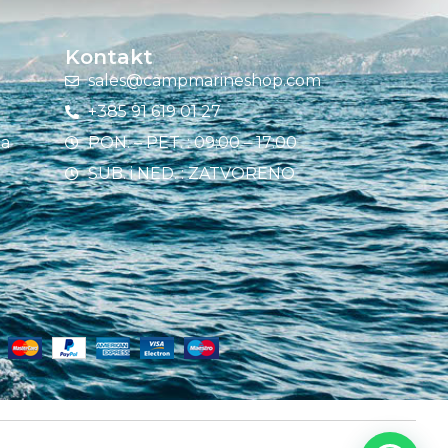
Kontakt
sales@campmarineshop.com
+385 91 619 01 27
ja
PON. – PET. : 09:00 – 17:00
SUB. i NED. : ZATVORENO