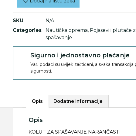
Dodaj na listu želja
SKU
N/A
Categories
Nautička oprema
,
Pojasevi i plutače 
spašavanje
Sigurno i jednostavno plaćanje
Vaši podaci su uvijek zaštićeni, a svaka transakcija
sigurnosti.
Opis
Dodatne informacije
Opis
KOLUT ZA SPAŠAVANJE NARANČASTI