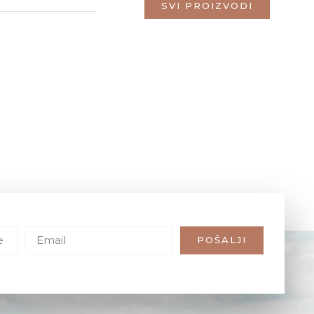
SVI PROIZVODI
POŠALJI