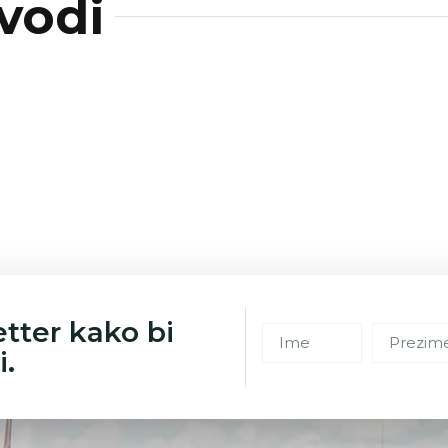
vodi
etter kako bi
i.