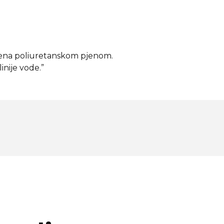
njena poliuretanskom pjenom.
inije vode.”