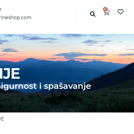
0
7
ineshop.com
NJE
igurnost i spašavanje
JE