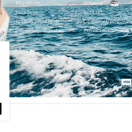
Moj račun
O nama
Lista želja
Kontakt
Politika privatnosti
Opći uvjeti poslovan
Informacije o dostavi
Povrat i reklamacija