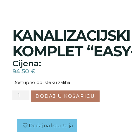
KANALIZACIJSKI
KOMPLET “EASY-
Cijena:
94.50
€
Dostupno po isteku zaliha
DODAJ U KOŠARICU
Dodaj na listu želja