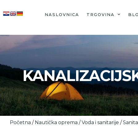
NASLOVNICA
TRGOVINA
BL
KANALIZACIJSK
Početna
/
Nautička oprema
/
Voda i sanitarije
/
Sanita