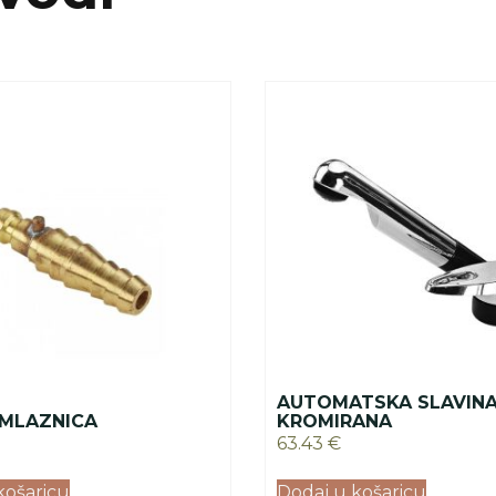
AUTOMATSKA SLAVINA
 MLAZNICA
KROMIRANA
63.43
€
košaricu
Dodaj u košaricu