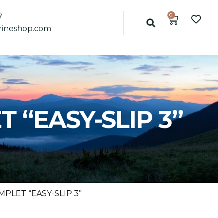
0
7
ineshop.com
 “EASY-SLIP 3”
MPLET “EASY-SLIP 3”