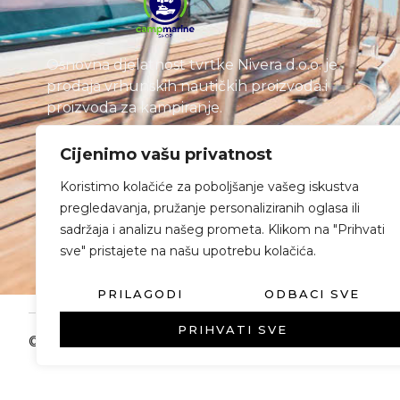
Osnovna djelatnost tvrtke Nivera d.o.o. je
prodaja vrhunskih nautičkih proizvoda i
proizvoda za kampiranje.
Cijenimo vašu privatnost
Koristimo kolačiće za poboljšanje vašeg iskustva
pregledavanja, pružanje personaliziranih oglasa ili
sadržaja i analizu našeg prometa. Klikom na "Prihvati
sve" pristajete na našu upotrebu kolačića.
PRILAGODI
ODBACI SVE
PRIHVATI SVE
© Nivera 2025