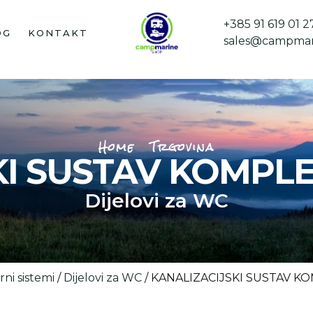
+385 91 619 01 2
OG
KONTAKT
sales@campmar
Home
Trgovina
I SUSTAV KOMPLET
Dijelovi za WC
rni sistemi
/
Dijelovi za WC
/ KANALIZACIJSKI SUSTAV KO