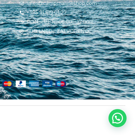
sales@campmarineshop.com
+385 91 619 01 27
ja
PON. – PET. : 09:00 – 17:00
SUB. i NED. : ZATVORENO