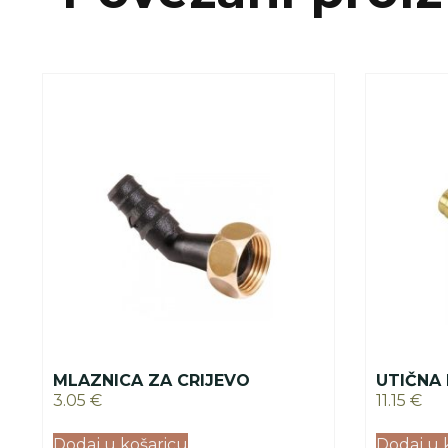
MLAZNICA ZA CRIJEVO
UTIČNA
3.05
€
11.15
€
Dodaj u košaricu
Dodaj u 