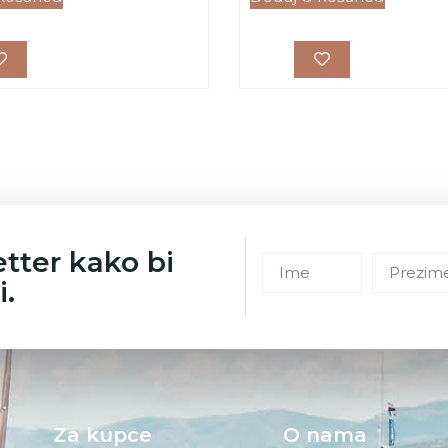
etter kako bi
i.
Za kupce
O nama