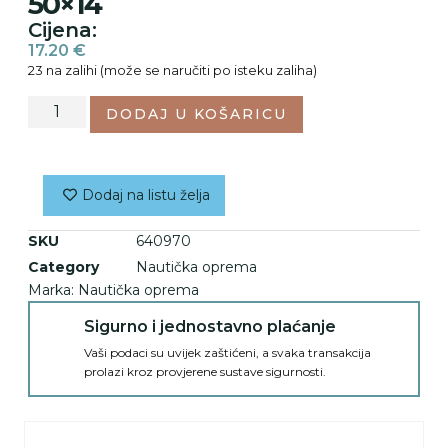
50×14
Cijena:
17.20
€
23 na zalihi (može se naručiti po isteku zaliha)
DODAJ U KOŠARICU
Dodaj na listu želja
SKU
640970
Category
Nautička oprema
Marka:
Nautička oprema
Sigurno i jednostavno plaćanje
Vaši podaci su uvijek zaštićeni, a svaka transakcija
prolazi kroz provjerene sustave sigurnosti.