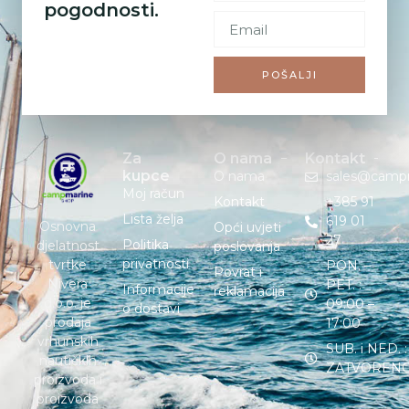
pogodnosti.
POŠALJI
Za
O nama
Kontakt
kupce
O nama
sales@camp
Moj račun
Kontakt
+385 91
Lista želja
619 01
Osnovna
Opći uvjeti
27
Politika
djelatnost
poslovanja
privatnosti
tvrtke
PON. –
Povrat i
Nivera
PET. :
Informacije
reklamacija
d.o.o. je
09:00 –
o dostavi
prodaja
17:00
vrhunskih
SUB. i NED. :
nautičkih
ZATVOREN
proizvoda i
proizvoda