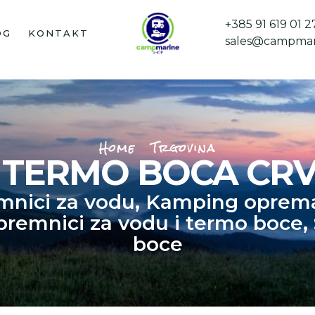
+385 91 619 01 2
OG
KONTAKT
sales@campmar
Home
Trgovina
 TERMO BOCA CRV
mnici za vodu
,
Kamping oprem
premnici za vodu i termo boce
,
boce