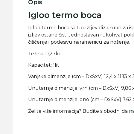
Opis
Igloo termo boca
Igloo termo boca sa flip-izljev dizajniran za i
izljev ostane čist. Jednostavan rukohvat pokl
čišćenje i podesivu naramenicu za nošenje.
Težina: 0,27kg
Kapacitet: 1lit
Vanjske dimenzije (cm – DxŠxV) 12,4 x 11,13 x 
Unutarnje dimenzije, vrh (cm – DxŠxV) 9,86 x
Unutarnje dimenzije, dno (cm – DxŠxV) 7,62 x
Želite više informacija? Budite slobodni da
na