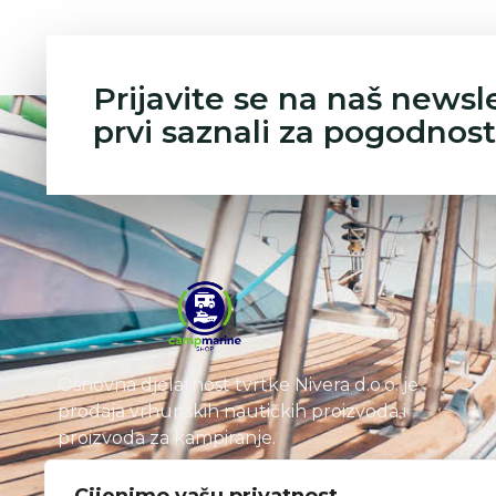
Prijavite se na naš newsl
prvi saznali za pogodnost
Osnovna djelatnost tvrtke Nivera d.o.o. je
prodaja vrhunskih nautičkih proizvoda i
proizvoda za kampiranje.