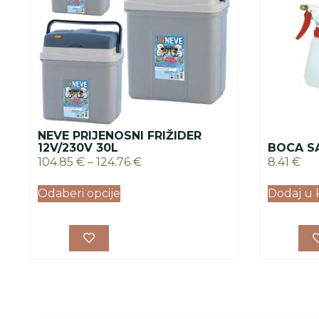
NEVE PRIJENOSNI FRIŽIDER
12V/230V 30L
BOCA S
104.85
€
–
124.76
€
8.41
€
Odaberi opcije
Dodaj u 