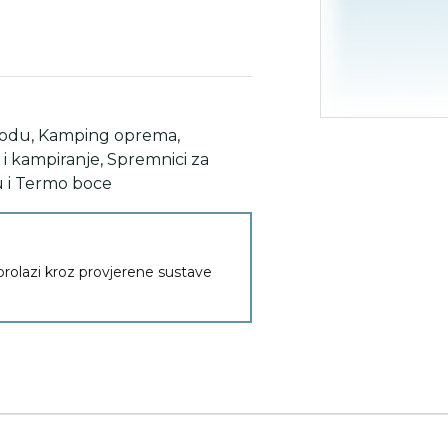
vodu
,
Kamping oprema
,
i kampiranje
,
Spremnici za
u i Termo boce
 prolazi kroz provjerene sustave