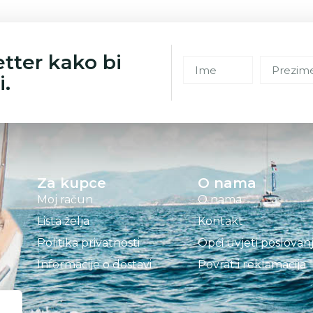
etter kako bi
i.
Za kupce
O nama
Moj račun
O nama
Lista želja
Kontakt
Politika privatnosti
Opći uvjeti poslovan
Informacije o dostavi
Povrat i reklamacija