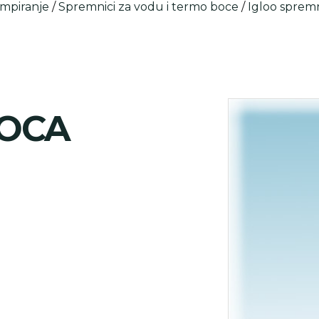
ampiranje
/
Spremnici za vodu i termo boce
/
Igloo spremn
BOCA