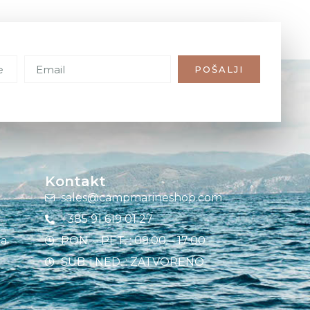
POŠALJI
Kontakt
sales@campmarineshop.com
+385 91 619 01 27
ja
PON. – PET. : 09:00 – 17:00
SUB. i NED. : ZATVORENO