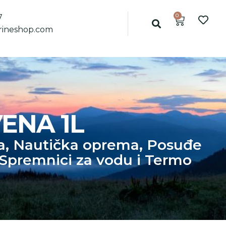
0
7
ineshop.com
ENA 1L
a
,
Nautička oprema
,
Posuđe
Spremnici za vodu i Termo