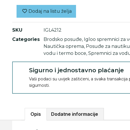
Dodaj na listu želja
SKU
IGL4212
Categories
Brodsko posuđe
,
Igloo spremnici za 
Nautička oprema
,
Posuđe za nautiku 
vodu i termo boce
,
Spremnici za vod
Sigurno i jednostavno plaćanje
Vaši podaci su uvijek zaštićeni, a svaka transakcija
sigurnosti.
Opis
Dodatne informacije