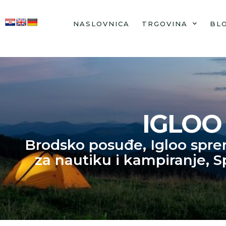
NASLOVNICA
TRGOVINA
BL
IGLOO
Brodsko posuđe
,
Igloo spre
za nautiku i kampiranje
,
S