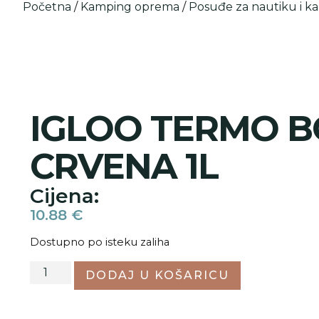
Početna
/
Kamping oprema
/
Posuđe za nautiku i k
IGLOO TERMO 
CRVENA 1L
Cijena:
10.88
€
Dostupno po isteku zaliha
DODAJ U KOŠARICU