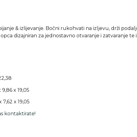
spijanje & izlijevanje. Bočni rukohvati na izljevu, drži poda
opca dizajniran za jednostavno otvaranje i zatvaranje te 
22,38
 9,86 x 19,05
 7,62 x 19,05
s kontaktirate
!