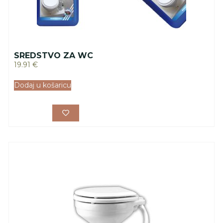
SREDSTVO ZA WC
19.91
€
Dodaj u košaricu