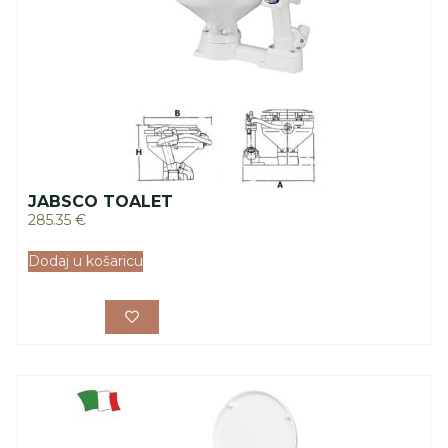
JABSCO TOALET
285.35
€
Dodaj u košaricu