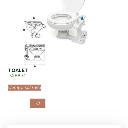
TOALET
156.88
€
Dodaj u košaricu