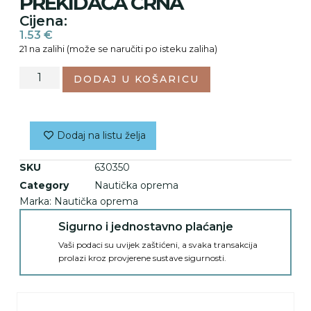
PREKIDAČA CRNA
Cijena:
1.53
€
21 na zalihi (može se naručiti po isteku zaliha)
DODAJ U KOŠARICU
Dodaj na listu želja
SKU
630350
Category
Nautička oprema
Marka:
Nautička oprema
Sigurno i jednostavno plaćanje
Vaši podaci su uvijek zaštićeni, a svaka transakcija
prolazi kroz provjerene sustave sigurnosti.