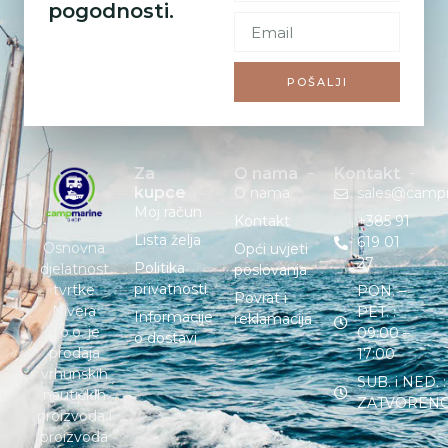
pogodnosti.
POŠALJI
Za
O nama
Kontakt
kupce
O nama
sales@camp
Moj račun
Kontakt
+385 91
Lista želja
619 01
Osnovna
Opći uvjeti
27
Politika
djelatnost
poslovanja
privatnosti
tvrtke
PON. –
Povrat i
Nivera
PET. :
Informacije
reklamacija
d.o.o. je
09:00 –
o dostavi
prodaja
17:00
vrhunskih
SUB. i NED. :
nautičkih
ZATVOREN
proizvoda i
proizvoda