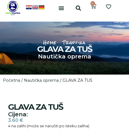
0
Home
Trgovina
GLAVA ZA TUŠ
Nautička oprema
Početna
/
Nautička oprema
/ GLAVA ZA TUŠ
GLAVA ZA TUŠ
Cijena:
3.60
€
4 na zalihi (može se naručiti po isteku zaliha)