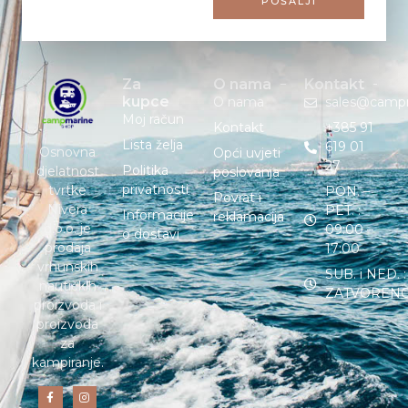
POŠALJI
Za
O nama
Kontakt
kupce
O nama
sales@camp
Moj račun
Kontakt
+385 91
Lista želja
619 01
Osnovna
Opći uvjeti
27
Politika
djelatnost
poslovanja
privatnosti
tvrtke
PON. –
Povrat i
Nivera
PET. :
Informacije
reklamacija
d.o.o. je
09:00 –
o dostavi
prodaja
17:00
vrhunskih
SUB. i NED. :
nautičkih
ZATVOREN
proizvoda i
proizvoda
za
kampiranje.