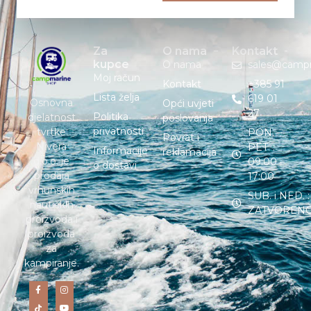
Za
O nama
Kontakt
kupce
O nama
sales@camp
Moj račun
Kontakt
+385 91
Lista želja
619 01
Osnovna
Opći uvjeti
27
Politika
djelatnost
poslovanja
privatnosti
tvrtke
PON. –
Povrat i
Nivera
PET. :
Informacije
reklamacija
d.o.o. je
09:00 –
o dostavi
prodaja
17:00
vrhunskih
SUB. i NED. :
nautičkih
ZATVOREN
proizvoda i
proizvoda
za
kampiranje.