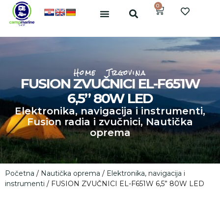
0
Home
Trgovina
FUSION ZVUČNICI EL-F651W
6,5” 80W LED
Elektronika, navigacija i instrumenti
,
Fusion radia i zvučnici
,
Nautička
oprema
Početna
/
Nautička oprema
/
Elektronika, navigacija i
instrumenti
/ FUSION ZVUČNICI EL-F651W 6,5” 80W LED