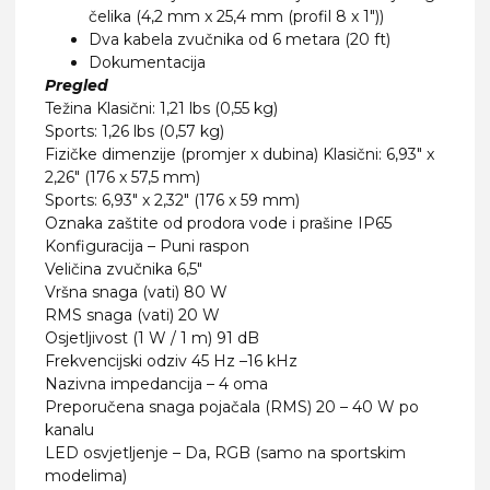
čelika (4,2 mm x 25,4 mm (profil 8 x 1″))
Dva kabela zvučnika od 6 metara (20 ft)
Dokumentacija
Pregled
Težina Klasični: 1,21 lbs (0,55 kg)
Sports: 1,26 lbs (0,57 kg)
Fizičke dimenzije (promjer x dubina) Klasični: 6,93″ x
2,26″ (176 x 57,5 mm)
Sports: 6,93″ x 2,32″ (176 x 59 mm)
Oznaka zaštite od prodora vode i prašine IP65
Konfiguracija – Puni raspon
Veličina zvučnika 6,5″
Vršna snaga (vati) 80 W
RMS snaga (vati) 20 W
Osjetljivost (1 W / 1 m) 91 dB
Frekvencijski odziv 45 Hz –16 kHz
Nazivna impedancija – 4 oma
Preporučena snaga pojačala (RMS) 20 – 40 W po
kanalu
LED osvjetljenje – Da, RGB (samo na sportskim
modelima)