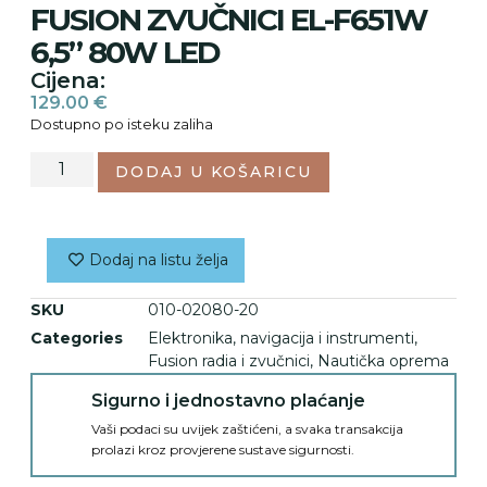
FUSION ZVUČNICI EL-F651W
6,5” 80W LED
Cijena:
129.00
€
Dostupno po isteku zaliha
DODAJ U KOŠARICU
Dodaj na listu želja
SKU
010-02080-20
Categories
Elektronika, navigacija i instrumenti
,
Fusion radia i zvučnici
,
Nautička oprema
Sigurno i jednostavno plaćanje
Vaši podaci su uvijek zaštićeni, a svaka transakcija
prolazi kroz provjerene sustave sigurnosti.