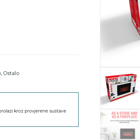
o
,
Ostalo
 prolazi kroz provjerene sustave