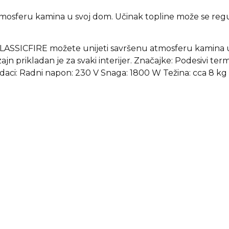
sferu kamina u svoj dom. Učinak topline može se regulira
.
CLASSICFIRE možete unijeti savršenu atmosferu kamina u 
zajn prikladan je za svaki interijer. Značajke: Podesivi te
daci: Radni napon: 230 V Snaga: 1800 W Težina: cca 8 kg