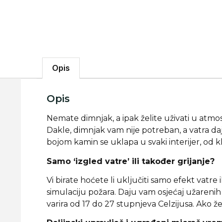
Opis
Opis
Nemate dimnjak, a ipak želite uživati ​​u atm
Dakle, dimnjak vam nije potreban, a vatra daj
bojom kamin se uklapa u svaki interijer, od
Samo ‘izgled vatre’ ili također grijanje?
Vi birate hoćete li uključiti samo efekt vatre
simulaciju požara. Daju vam osjećaj užarenih 
varira od 17 do 27 stupnjeva Celzijusa. Ako ž