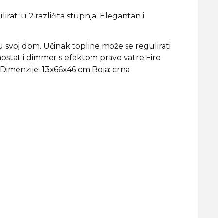
ti u 2 različita stupnja. Elegantan i
svoj dom. Učinak topline može se regulirati
rmostat i dimmer s efektom prave vatre Fire
 Dimenzije: 13x66x46 cm Boja: crna