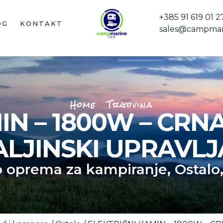
+385 91 619 01 2
OG
KONTAKT
sales@campmar
Home
Trgovina
N – 1800W – CRNA
ALJINSKI UPRAVLJ
o oprema za kampiranje
,
Ostalo