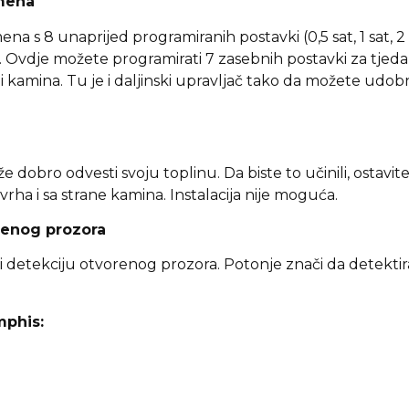
emena
8 unaprijed programiranih postavki (0,5 sat, 1 sat, 2 sata, 
Ovdje možete programirati 7 zasebnih postavki za tjedan 
 kamina. Tu je i daljinski upravljač tako da možete udob
že dobro odvesti svoju toplinu. Da biste to učinili, ostav
rha i sa strane kamina. Instalacija nije moguća.
orenog prozora
a i detekciju otvorenog prozora. Potonje znači da detekti
mphis: