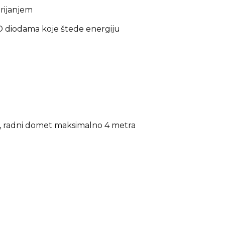
grijanjem
ED diodama koje štede energiju
ač, radni domet maksimalno 4 metra