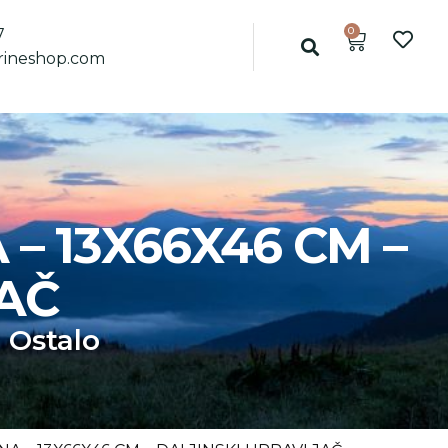
0
7
ineshop.com
 – 13X66X46 CM –
AČ
,
Ostalo