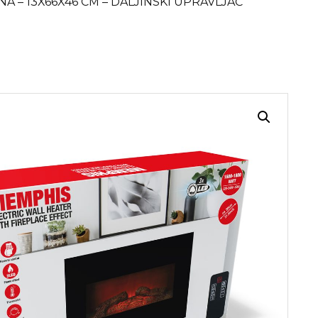
NA – 13X66X46 CM – DALJINSKI UPRAVLJAČ