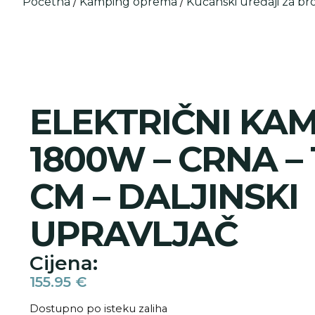
Početna
/
Kamping oprema
/
Kućanski uređaji za br
ELEKTRIČNI KAM
1800W – CRNA –
CM – DALJINSKI
UPRAVLJAČ
Cijena:
155.95
€
Dostupno po isteku zaliha