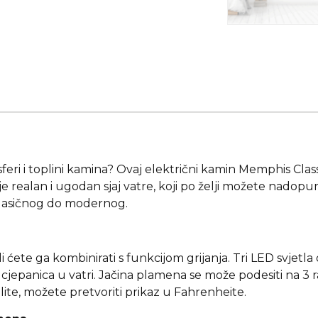
osferi i toplini kamina? Ovaj električni kamin Memphis Clas
e realan i ugodan sjaj vatre, koji po želji možete nadopun
 klasičnog do modernog.
 ili ćete ga kombinirati s funkcijom grijanja. Tri LED svj
cjepanica u vatri. Jačina plamena se može podesiti na 3 r
elite, možete pretvoriti prikaz u Fahrenheite.