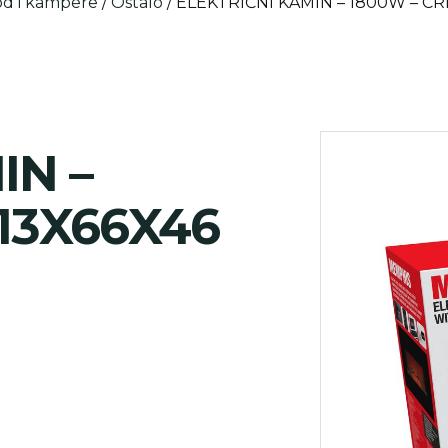
od i kampere
/
Ostalo
/ ELEKTRIČNI KAMIN – 1800W – CR
IN –
 13X66X46