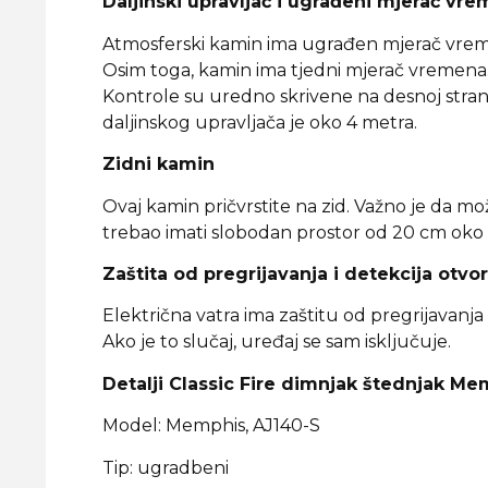
Daljinski upravljač i ugrađeni mjerač vr
Atmosferski kamin ima ugrađen mjerač vremena s 
Osim toga, kamin ima tjedni mjerač vremena. 
Kontrole su uredno skrivene na desnoj strani
daljinskog upravljača je oko 4 metra.
Zidni kamin
Ovaj kamin pričvrstite na zid. Važno je da mo
trebao imati slobodan prostor od 20 cm oko v
Zaštita od pregrijavanja i detekcija otv
Električna vatra ima zaštitu od pregrijavanj
Ako je to slučaj, uređaj se sam isključuje.
Detalji Classic Fire dimnjak štednjak Me
Model: Memphis, AJ140-S
Tip: ugradbeni