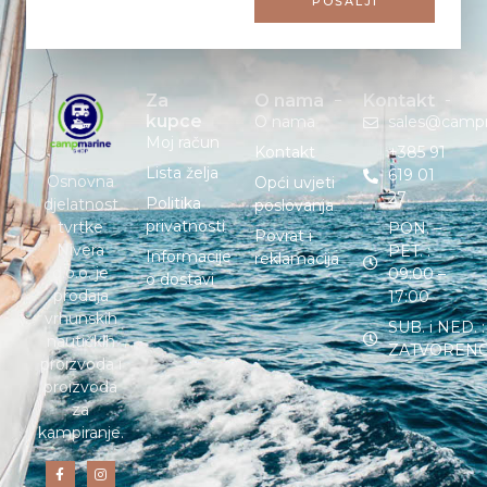
POŠALJI
Za
O nama
Kontakt
kupce
O nama
sales@camp
Moj račun
Kontakt
+385 91
Lista želja
619 01
Osnovna
Opći uvjeti
27
Politika
djelatnost
poslovanja
privatnosti
tvrtke
PON. –
Povrat i
Nivera
PET. :
Informacije
reklamacija
d.o.o. je
09:00 –
o dostavi
prodaja
17:00
vrhunskih
SUB. i NED. :
nautičkih
ZATVOREN
proizvoda i
proizvoda
za
kampiranje.