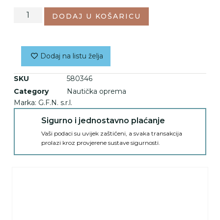
DODAJ U KOŠARICU
Dodaj na listu želja
SKU
580346
Category
Nautička oprema
Marka:
G.F.N. s.r.l.
Sigurno i jednostavno plaćanje
Vaši podaci su uvijek zaštićeni, a svaka transakcija
prolazi kroz provjerene sustave sigurnosti.