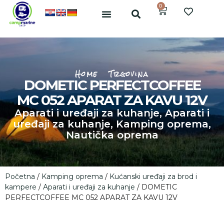
0
Home
Trgovina
DOMETIC PERFECTCOFFEE
MC 052 APARAT ZA KAVU 12V
Aparati i uređaji za kuhanje
,
Aparati i
uređaji za kuhanje
,
Kamping oprema
,
Nautička oprema
Početna
/
Kamping oprema
/
Kućanski uređaji za brod i
kampere
/
Aparati i uređaji za kuhanje
/ DOMETIC
PERFECTCOFFEE MC 052 APARAT ZA KAVU 12V