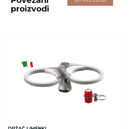
Povezani
SVI PROIZVODI
proizvodi
DRŽAČ LIMENKI