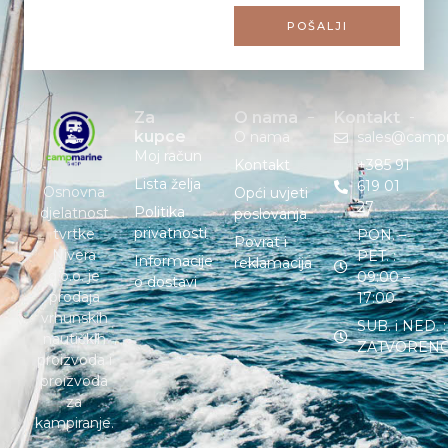
POŠALJI
Za
O nama
Kontakt
kupce
O nama
sales@camp
Moj račun
Kontakt
+385 91
Lista želja
619 01
Osnovna
Opći uvjeti
27
Politika
djelatnost
poslovanja
privatnosti
tvrtke
PON. –
Povrat i
Nivera
PET. :
Informacije
reklamacija
d.o.o. je
09:00 –
o dostavi
prodaja
17:00
vrhunskih
SUB. i NED. :
nautičkih
ZATVOREN
proizvoda i
proizvoda
za
kampiranje.