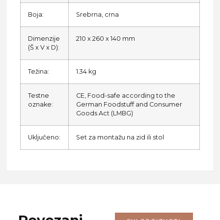
Boja:
Srebrna, crna
Dimenzije
210 x 260 x 140 mm
(Š x V x D):
Težina:
1.34 kg
Testne
CE, Food-safe according to the
oznake:
German Foodstuff and Consumer
Goods Act (LMBG)
Uključeno:
Set za montažu na zid ili stol