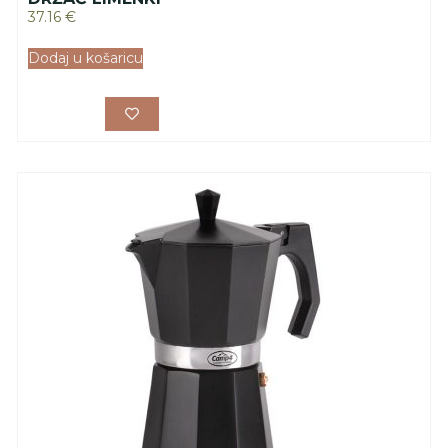
37.16
€
Dodaj u košaricu